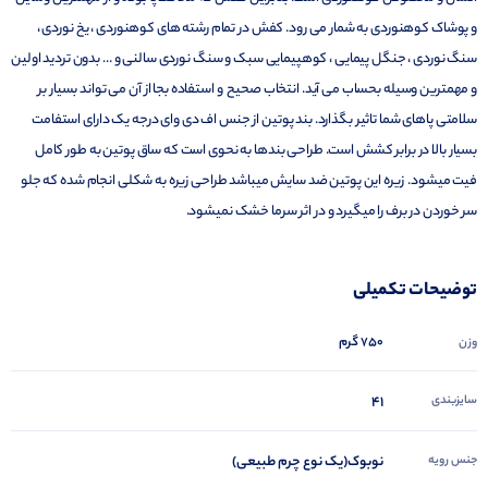
و پوشاک کوهنوردی به شمار می رود. کفش در تمام رشته های کوهنوردی ، یخ نوردی ،
سنگ نوردی ، جنگل پیمایی ، کوهپیمایی سبک و سنگ نوردی سالنی و … بدون تردید اولین
و مهمترین وسیله بحساب می آید. انتخاب صحیح و استفاده بجا از آن می تواند بسیار بر
سلامتی پاهای شما تاثیر بگذارد. بند پوتین از جنس اف دی وای درجه یک دارای استفامت
بسیار بالا در برابر کشش است. طراحی بندها به نحوی است که ساق پوتین به طور کامل
فیت میشود. زیره این پوتین ضد سایش میباشد طراحی زیره به شکلی انجام شده که جلو
سر خوردن در برف را میگیرد و در اثر سرما خشک نمیشود.
توضیحات تکمیلی
750 گرم
وزن
سایزبندی
41
جنس رویه
نوبوک(یک نوع چرم طبیعی)