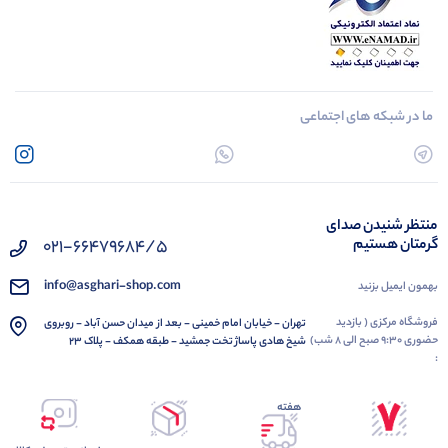
ما در شبکه های اجتماعی
منتظر شنیدن صدای
گرمتان هستیم
021-66479684/5
info@asghari-shop.com
بهمون ایمیل بزنید
فروشگاه مرکزی ( بازدید
تهران - خیابان امام خمینی - بعد از میدان حسن آباد - روبروی
حضوری 9:30 صبح الی 8 شب)
شیخ هادی پاساژ تخت جمشید - طبقه همکف - پلاک 23
:
هفته