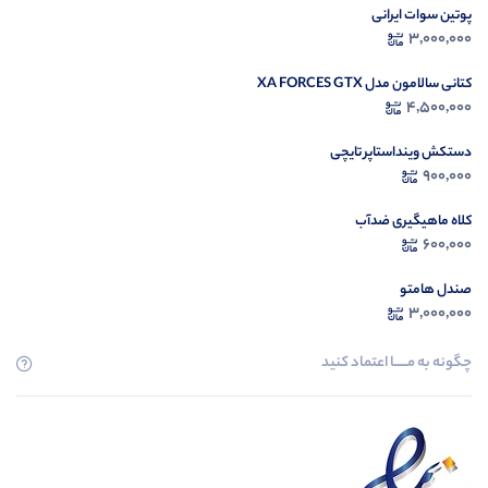
پوتین سوات ایرانی
3,000,000
کتانی سالامون مدل XA FORCES GTX
4,500,000
دستکش وینداستاپر تایچی
900,000
کلاه ماهیگیری ضدآب
600,000
صندل هامتو
3,000,000
چگونه به مــــــا اعتماد کنید