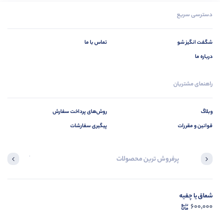
دسترسی سریع
شگفت انگیز شو
تماس با ما
درباره ما
راهنمای مشتریان
وبلاگ
روش‌های پرداخت سفارش
قوانین و مقررات
پیگیری سفارشات
پرفروش ترین محصولات
آخرین محصول
شماق یا چفیه
در ح
600,000
م