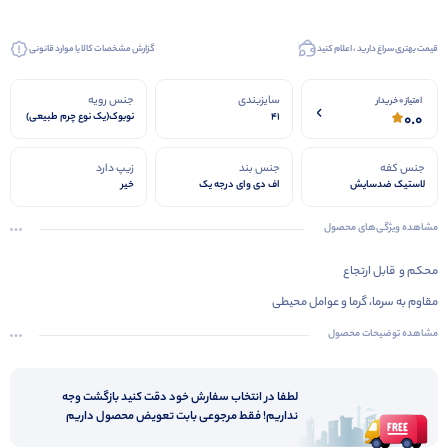
قیمت بهتری سراغ دارید ، اعلام کنید
گزارش مشخصات کالا یا موارد قانونی
سایزبندی
جنس رویه
امتیاز 0 خریدار
0.0
41
نوبوک(یک نوع چرم طبیعی)
جنس کفه
جنس بند
زیپ دارد
لاستیک ضدسایش
اف دی وای درجه یک
خیر
مشاهده ویژگی‌های محصول
محکم و قابل ارتجاع
مقاوم به سرما، گرما و عوامل محیطی
بندها تا نزدیکی پنجه ی پا ادامه دارد. (بهتر کیپ می شود و درآوردن آن راحت تر است)
مشاهده توضیحات محصول
کفی محکم
تک رنگ
لطفا در انتخاب سفارش خود دقت کنید بازگشت وجه
نداریم! فقط مرجوعی بابت تعویض محصول داریم