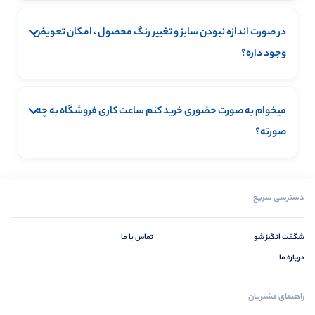
خیر. تنها پرداخت هزینه پستی به صورت پس کرایه توسط تیپاکس
برای شهرستان ها و پیک موتوری برای تهران میسر می باشد.
در صورت اندازه نبودن سایز و تغییر رنگ محصول ، امکان تعویض
وجود داره؟
بله، تا 24 ساعت بعد از تحویل گرفتن محصول مهلت دارید نسبت به
تست و یا تعویض آن با محصولی دیگر اقدام کنید. همچنین
میخوام به صورت حضوری خرید کنم ساعت کاری فروشگاه به چه
میتوانیدجهت تعویض سایز و رنگ محصول خریداری شده هم با
صورته؟
فروشگاه در ارتباط باشید.
دسترسی سریع
شگفت انگیز شو
تماس با ما
درباره ما
راهنمای مشتریان