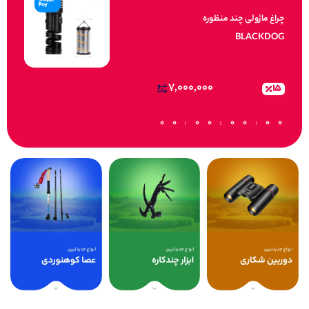
چراغ ماژولی چند منظوره
BLACKDOG
7,000,000
15
0
0
:
0
0
:
0
0
:
0
0