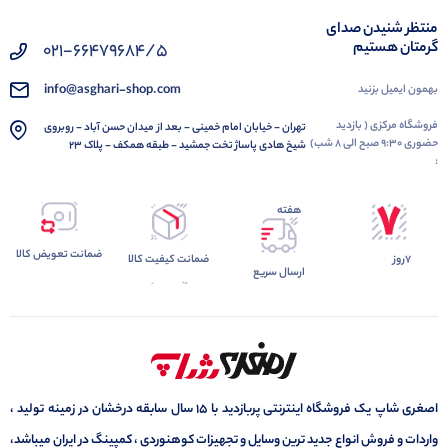
منتظر شنیدن صدای
گرمتان هستیم
021-66479684/5
info@asghari-shop.com
بهمون ایمیل بزنید
فروشگاه مرکزی ( بازدید
تهران - خیابان امام خمینی - بعد از میدان حسن آباد - روبروی
حضوری 9:30 صبح الی 8 شب)
شیخ هادی پاساژ تخت جمشید - طبقه همکف - پلاک 23
:
هفته
ضمانت تعویض کالا
7روز
ضمانت کیفیت کالا
ارسال سریع
اصغری شاپ یک فروشگاه اینترنتی پربازدید با 15 سال سابقه درخشان در زمینه تولید ،
واردات و فروش انواع جدید ترین وسایل و تجهیزات کوهنوردی ، کمپینگ در ایران میباشد،