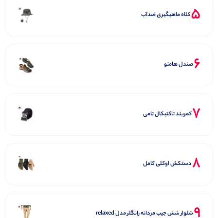
5
کلاه ماهیگیری ضدآب
6
صندل هامتو
7
کمربند تاکتیکال تامی
8
دستکش اوکلی کامل
9
شلوار شش جیب مردانه رانگلر مدل relaxed