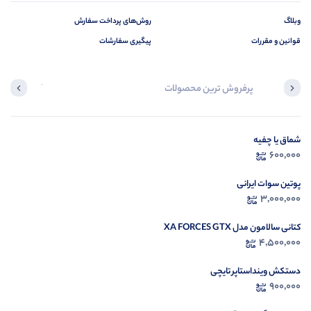
وبلاگ
روش‌های پرداخت سفارش
قوانین و مقررات
پیگیری سفارشات
پرفروش ترین محصولات
آخرین محصول
شماق یا چفیه
در ح
600,000
م
پوتین سوات ایرانی
3,000,000
کتانی سالامون مدل XA FORCES GTX
4,500,000
دستکش وینداستاپر تایچی
900,000