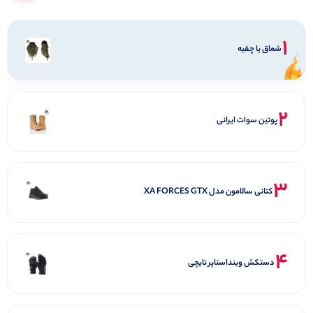
1
شماق یا چفیه
2
پوتین سوات ایرانی
3
کتانی سالامون مدل XA FORCES GTX
4
دستکش وینداستاپر تایچی