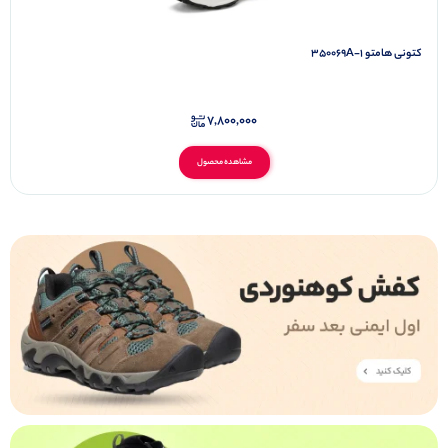
کتونی هامتو 350069A-1
7,800,000
مشاهده محصول