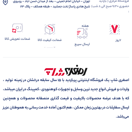
فروشگاه مرکزی ( بازدید
تهران - خیابان امام خمینی - بعد از میدان حسن آباد - روبروی
حضوری 9:30 صبح الی 8 شب)
شیخ هادی پاساژ تخت جمشید - طبقه همکف - پلاک 23
:
هفته
ضمانت تعویض کالا
7روز
ضمانت کیفیت کالا
ارسال سریع
اصغری شاپ یک فروشگاه اینترنتی پربازدید با 15 سال سابقه درخشان در زمینه تولید ،
واردات و فروش انواع جدید ترین وسایل و تجهیزات کوهنوردی ، کمپینگ در ایران میباشد،
که با هدف عرضه محصولات باکیفیت و قیمت گذاری منصفانه محصولات و همچنین
ارسال سفارشات در بهترین زمان ممکن ، هم اکنون آماده خدمت رسانی به هموطنان عزیز
می‌باشد.