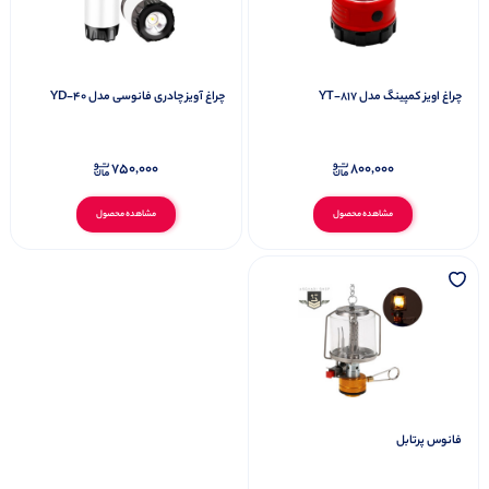
چراغ اویز کمپینگ مدل YT-817
چراغ‌ آویز چادری فانوسی مدل YD-40
750,000
800,000
مشاهده محصول
مشاهده محصول
فانوس پرتابل