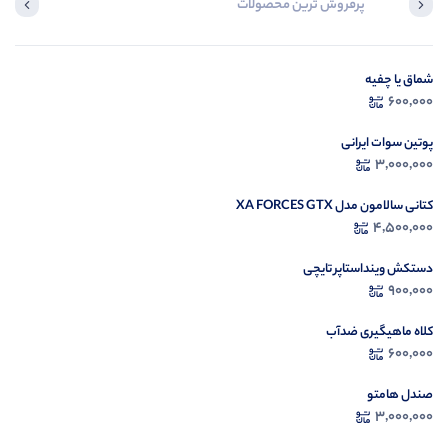
پرفروش ترین محصولات
آخرین محصول
شماق یا چفیه
در ح
600,000
م
پوتین سوات ایرانی
3,000,000
کتانی سالامون مدل XA FORCES GTX
4,500,000
دستکش وینداستاپر تایچی
900,000
کلاه ماهیگیری ضدآب
600,000
صندل هامتو
3,000,000