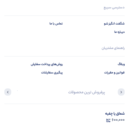
دسترسی سریع
شگفت انگیز شو
تماس با ما
درباره ما
راهنمای مشتریان
وبلاگ
روش‌های پرداخت سفارش
قوانین و مقررات
پیگیری سفارشات
پرفروش ترین محصولات
آخرین محصول
شماق یا چفیه
در ح
600,000
م