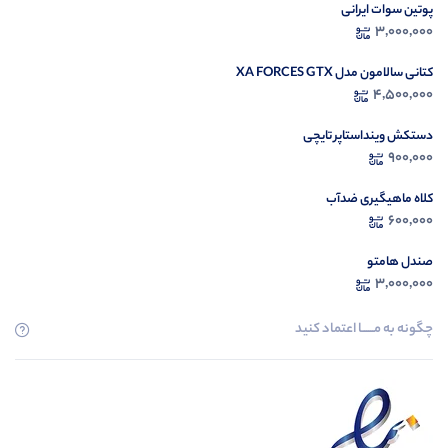
پوتین سوات ایرانی
3,000,000
کتانی سالامون مدل XA FORCES GTX
4,500,000
دستکش وینداستاپر تایچی
900,000
کلاه ماهیگیری ضدآب
600,000
صندل هامتو
3,000,000
چگونه به مــــــا اعتماد کنید