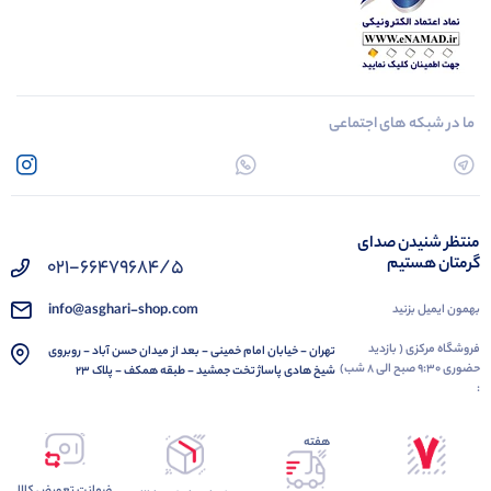
ما در شبکه های اجتماعی
منتظر شنیدن صدای
گرمتان هستیم
021-66479684/5
info@asghari-shop.com
بهمون ایمیل بزنید
فروشگاه مرکزی ( بازدید
تهران - خیابان امام خمینی - بعد از میدان حسن آباد - روبروی
حضوری 9:30 صبح الی 8 شب)
شیخ هادی پاساژ تخت جمشید - طبقه همکف - پلاک 23
:
هفته