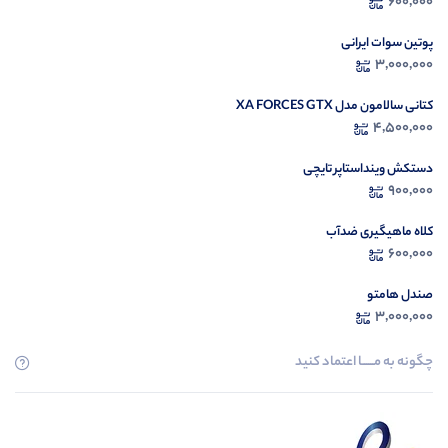
600,000
م
پوتین سوات ایرانی
3,000,000
کتانی سالامون مدل XA FORCES GTX
4,500,000
دستکش وینداستاپر تایچی
900,000
کلاه ماهیگیری ضدآب
600,000
صندل هامتو
3,000,000
چگونه به مــــــا اعتماد کنید