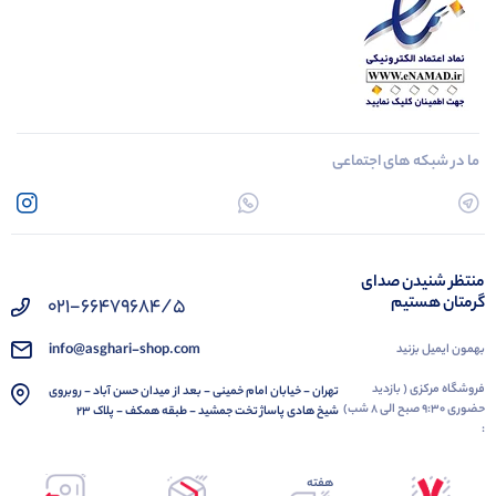
ما در شبکه های اجتماعی
منتظر شنیدن صدای
گرمتان هستیم
021-66479684/5
info@asghari-shop.com
بهمون ایمیل بزنید
فروشگاه مرکزی ( بازدید
تهران - خیابان امام خمینی - بعد از میدان حسن آباد - روبروی
حضوری 9:30 صبح الی 8 شب)
شیخ هادی پاساژ تخت جمشید - طبقه همکف - پلاک 23
:
هفته