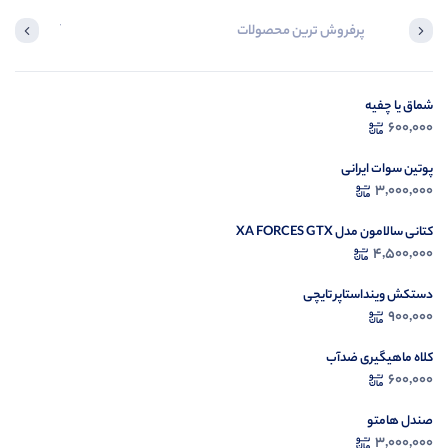
پرفروش ترین محصولات
آخرین محصول
شماق یا چفیه
در ح
600,000
م
پوتین سوات ایرانی
3,000,000
کتانی سالامون مدل XA FORCES GTX
4,500,000
دستکش وینداستاپر تایچی
900,000
کلاه ماهیگیری ضدآب
600,000
صندل هامتو
3,000,000