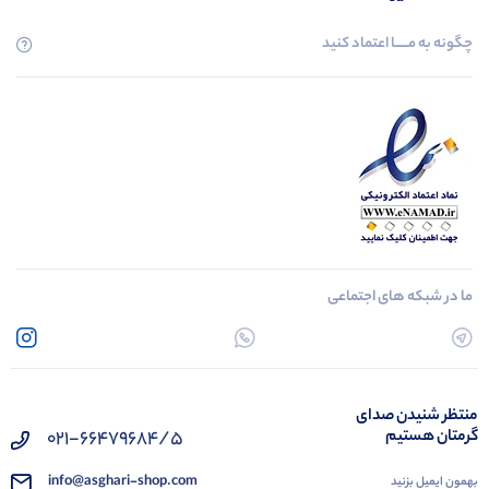
چگونه به مــــــا اعتماد کنید
ما در شبکه های اجتماعی
منتظر شنیدن صدای
گرمتان هستیم
021-66479684/5
info@asghari-shop.com
بهمون ایمیل بزنید