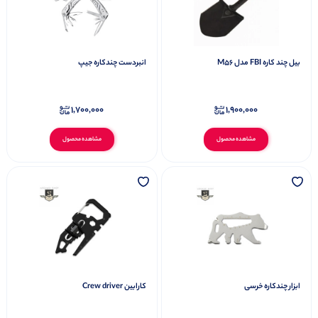
بیل چند کاره FBI مدل M56
انبردست چندکاره جیپ
1,700,000
1,900,000
مشاهده محصول
مشاهده محصول
ابزار چندکاره خرسی
کارابین Crew driver