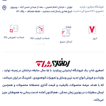
فروشگاه مرکزی ( بازدید
تهران - خیابان امام خمینی - بعد از میدان حسن آباد - روبروی
حضوری 9:30 صبح الی 8 شب)
شیخ هادی پاساژ تخت جمشید - طبقه همکف - پلاک 23
:
هفته
ضمانت تعویض کالا
7روز
ضمانت کیفیت کالا
ارسال سریع
اصغری شاپ یک فروشگاه اینترنتی پربازدید با 15 سال سابقه درخشان در زمینه تولید ،
واردات و فروش انواع جدید ترین وسایل و تجهیزات کوهنوردی ، کمپینگ در ایران میباشد،
که با هدف عرضه محصولات باکیفیت و قیمت گذاری منصفانه محصولات و همچنین
ارسال سفارشات در بهترین زمان ممکن ، هم اکنون آماده خدمت رسانی به هموطنان عزیز
می‌باشد.