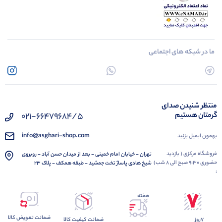
ما در شبکه های اجتماعی
منتظر شنیدن صدای
گرمتان هستیم
021-66479684/5
info@asghari-shop.com
بهمون ایمیل بزنید
فروشگاه مرکزی ( بازدید
تهران - خیابان امام خمینی - بعد از میدان حسن آباد - روبروی
حضوری 9:30 صبح الی 8 شب)
شیخ هادی پاساژ تخت جمشید - طبقه همکف - پلاک 23
:
هفته
ضمانت تعویض کالا
7روز
ضمانت کیفیت کالا