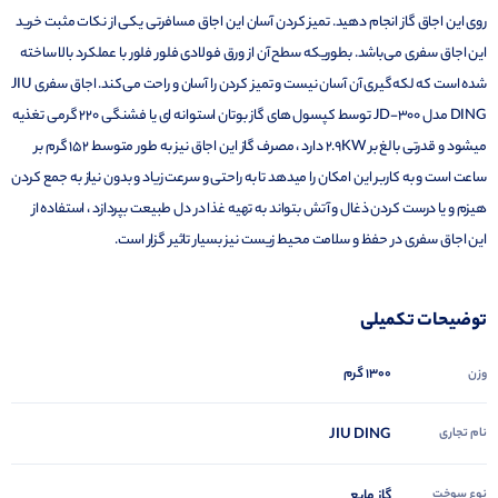
روی این اجاق گاز انجام دهید. تمیز کردن آسان این اجاق مسافرتی یکی از نکات مثبت خرید
این اجاق سفری می‌باشد. بطوریکه سطح آن از ورق فولادی فلور فلور با عملکرد بالا ساخته
شده است که لکه‌گیری آن آسان نیست و تمیز کردن را آسان و راحت می‌کند. اجاق سفری JIU
DING مدل JD-300 توسط کپسول های گاز بوتان استوانه ای یا فشنگی 220 گرمی تغذیه
میشود و قدرتی بالغ بر 2.9KW دارد ، مصرف گاز این اجاق نیز به طور متوسط 152 گرم بر
ساعت است و به کاربر این امکان را میدهد تا به راحتی و سرعت زیاد و بدون نیاز به جمع کردن
هیزم و یا درست کردن ذغال و آتش بتواند به تهیه غذا در دل طبیعت بپردازد ، استفاده از
این اجاق سفری در حفظ و سلامت محیط زیست نیز بسیار تاثیر گزار است.
توضیحات تکمیلی
1300 گرم
وزن
نام تجاری
JIU DING
نوع سوخت
گاز مایع