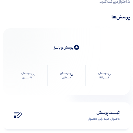
۵ امتیاز دریافت کنید.
پرسش‌ها
0
پرسش و پاسخ
پـــرســـش
پـــرســـش
پـــرســـش
0
0
0
کــــل کالا
خریداران
کاربـــــران
ثبـــــت‌پرسش
به‌عنوان ‌خریدار‌این‌ محصول