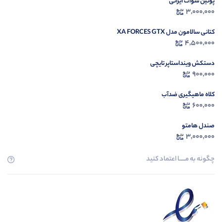
پوتین سوات ایرانی
3,000,000
کتانی سالامون مدل XA FORCES GTX
4,500,000
دستکش وینداستاپر تایچی
900,000
کلاه ماهیگیری ضدآب
600,000
صندل هامتو
3,000,000
چگونه به مــــــا اعتماد کنید