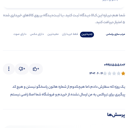
شمـا هـم دربـاره ایـن کــالا دیــدگاه ثبــت کنید، بــا ثبــت‌دیـدگاه بر روی کالاهای خریداری شده
۵ امتیاز دریافت کنید.
جدیدترین
فقط‌ خریداران‌
مفیدترین
دارای‌ عکس
دارای‌ صوت
مرتب‌ سازی‌ بر‌اساس
09918555802
0
0
۱۴۰۲ . ۶ . ۱۶
یک روزه که سفارش دادم،اما هیچکدوم از شماره هاتون پاسخگو نیستن و هیچ کد
پیگیری برای تیپاکس به من ارسال نشده،از خریدم و فروشگاه شما اصلا راضی نیستم
پرسش‌ها