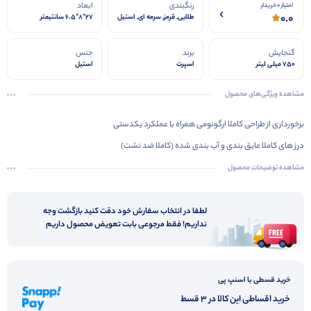
رنگبندی
ابعاد
امتیاز 0 خریدار
0.0
طلایی, قرمز, سرمه ای, استیل
27*8*6.5 سانتیمتر
گنجایش
برند
جنس
750 میلی لیتر
اسپرت
استیل
مشاهده ویژگی‌های محصول
برخورداری از طراحی کاملا ارگونومی همراه با عملکرد یکدستی
درز های کاملا عایق بندی و آب بندی شده (کاملا ضد نشت)
مناسب جهت استفاده در کوهنوردی، طبیعت‌گردی، سفر و تمامی فعالیت های خارج از منزل
مشاهده توضیحات محصول
لطفا در انتخاب سفارش خود دقت کنید بازگشت وجه
نداریم! فقط مرجوعی بابت تعویض محصول داریم
خرید قسطی با اسنپ پی
خرید اقساطی این کالا در 3 قسط