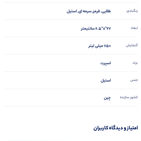
رنگبندی
طلایی, قرمز, سرمه ای, استیل
ابعاد
27*8*6.5 سانتیمتر
گنجایش
750 میلی لیتر
برند
اسپرت
جنس
استیل
کشور سازنده
چین
امتیاز و دیدگاه کاربران