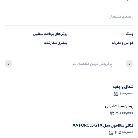
راهنمای مشتریان
وبلاگ
روش‌های پرداخت سفارش
قوانین و مقررات
پیگیری سفارشات
پرفروش ترین محصولات
آخرین محصول
شماق یا چفیه
در ح
600,000
م
پوتین سوات ایرانی
3,000,000
کتانی سالامون مدل XA FORCES GTX
4,500,000