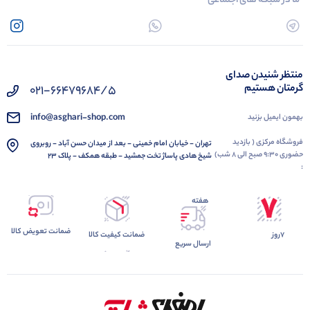
ما در شبکه های اجتماعی
منتظر شنیدن صدای
گرمتان هستیم
021-66479684/5
info@asghari-shop.com
بهمون ایمیل بزنید
فروشگاه مرکزی ( بازدید
تهران - خیابان امام خمینی - بعد از میدان حسن آباد - روبروی
حضوری 9:30 صبح الی 8 شب)
شیخ هادی پاساژ تخت جمشید - طبقه همکف - پلاک 23
:
هفته
ضمانت تعویض کالا
7روز
ضمانت کیفیت کالا
ارسال سریع