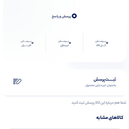
0
پرسش و پاسخ
پـــرســـش
پـــرســـش
پـــرســـش
0
0
0
کــــل کالا
خریداران
کاربـــــران
ثبـــــت‌پرسش
به‌عنوان ‌خریدار‌این‌ محصول
شما هم درباره این کالا پرسش ثبت کنید
کالاهای مشابه