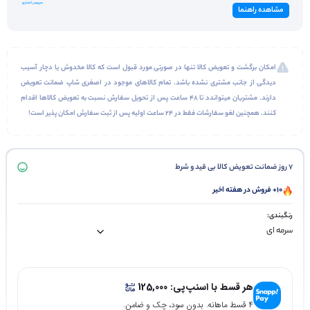
مشاهده راهنما
امکان برگشت و تعویض کالا تنها در صورتی مورد قبول است که کالا مخدوش یا دچار آسیب
دیدگی از جانب مشتری نشده باشد. تمام کالاهای موجود در اصغری شاپ ضمانت تعویض
دارند. مشتریان میتواندد تا 48 ساعت پس از تحویل سفارش نسبت به تعویض کالاها اقدام
کنند. همچنین لغو سفارشات فقط در 24 ساعت اولیه پس از ثبت سفارش امکان پذیر است!
7 روز ضمانت تعویض کالا بی قید و شرط
10+ فروش در هفته اخیر
رنگبندی:
هر قسط با اسنپ‌پی:
125,000
۴ قسط ماهانه. بدون سود، چک و ضامن.