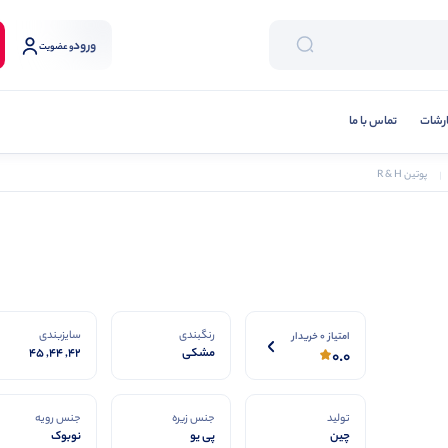
ورود
و عضویت
رشات
تماس با ما
پوتین R & H
رنگبندی
سایزبندی
امتیاز 0 خریدار
مشکی
42, 44, 45
0.0
تولید
جنس زیره
جنس رویه
چین
پی یو
نوبوک