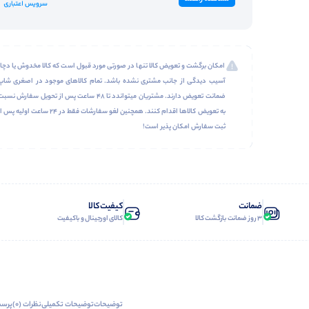
امکان برگشت و تعویض کالا تنها در صورتی مورد قبول است که کالا مخدوش یا دچار
آسیب دیدگی از جانب مشتری نشده باشد. تمام کالاهای موجود در اصغری شاپ
ضمانت تعویض دارند. مشتریان میتواندد تا 48 ساعت پس از تحویل سفارش نسب
به تعویض کالاها اقدام کنند. همچنین لغو سفارشات فقط در 24 ساعت اولیه پس 
ثبت سفارش امکان پذیر است!
ضمانت
کیفیت کالا
3 روز ضمانت بازگشت کالا
کالای اورجینال و باکیفیت
توضیحات
توضیحات تکمیلی
نظرات (0)
پرسش