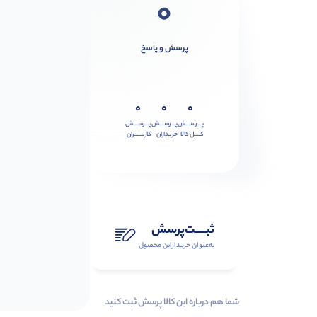
0
پرسش و پاسخ
0
0
0
پـــرســـش
پـــرســـش
پـــرســـش
کــــل کالا
خریداران
کاربـــــران
ثبـــــت‌پرسش
به‌عنوان ‌خریدار‌این‌ محصول
شما هم درباره این کالا پرسش ثبت کنید