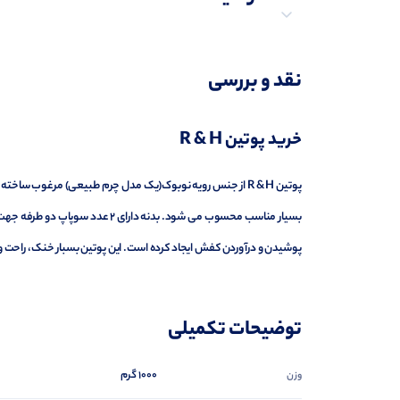
توضیحات تکمیلی
نقد و بررسی
نظرات (0)
خرید پوتین R & H
پرسش‌ها
پوتین R & H از جنس رویه نوبوک(یک مدل چرم طبیعی) مرغوب س
بسیار مناسب محسوب می شود. بدنه 
پوشیدن و درآوردن کفش ایجاد کرده است. این پوتین بسبار خنک، راحت 
توضیحات تکمیلی
1000 گرم
وزن