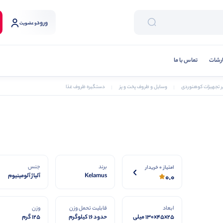
ورود
و عضویت
رشات
تماس با ما
ر تجهیزات کوهنوردی
وسایل و ظروف پخت و پز
دستگیره ظروف غذا
برند
جنس
امتیاز 0 خریدار
Kelamus
آلیاژ آلومینیوم
0.0
ابعاد
قابلیت تحمل وزن
وزن
۱۳۰x45x25 میلی
حدود 16 کیلوگرم
125 گرم