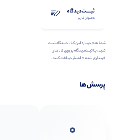
ثبـــــت‌دیدگاه
به‌عنوان کاربر
شمـا هـم دربـاره ایـن کــالا دیــدگاه ثبــت
کنید، بــا ثبــت‌دیـدگاه بر روی کالاهای
خریداری شده ۵ امتیاز دریافت کنید.
پرسش‌ها
0