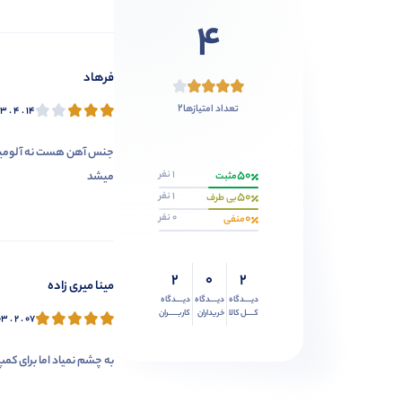
4
فرهاد
2
تعداد امتیازها
۳ . ۴ . ۱۴
50
1 نفر
میشد
مثبت
50
1 نفر
بی طرف
0
0 نفر
منفی
2
0
2
مینا میری زاده
دیــــدگاه
دیــــدگاه
دیــــدگاه
کــــل کالا
خریداران
کاربـــــران
۳ . ۲ . ۰۷
به چشم نمیاد اما برای کمپ 