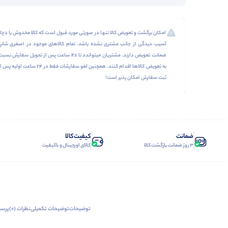
امکان برگشت و تعویض کالا تنها در صورتی مورد قبول است که کالا مخدوش یا دچار
آسیب دیدگی از جانب مشتری نشده باشد. تمام کالاهای موجود در اصغری شاپ
ضمانت تعویض دارند. مشتریان میتواندد تا 48 ساعت پس از تحویل سفارش نسب
به تعویض کالاها اقدام کنند. همچنین لغو سفارشات فقط در 24 ساعت اولیه پس 
ثبت سفارش امکان پذیر است!
ضمانت
کیفیت کالا
3 روز ضمانت بازگشت کالا
کالای اورجینال و باکیفیت
توضیحات
توضیحات تکمیلی
نظرات (0)
پرسش