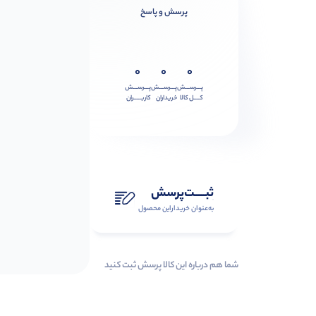
پرسش و پاسخ
0
0
0
پـــرســـش
پـــرســـش
پـــرســـش
کــــل کالا
خریداران
کاربـــــران
ثبـــــت‌پرسش
به‌عنوان ‌خریدار‌این‌ محصول
شما هم درباره این کالا پرسش ثبت کنید