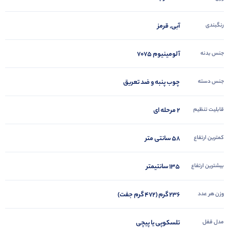
رنگبندی
آبی, قرمز
جنس بدنه
آلومینیوم 7075
جنس دسته
چوب پنبه و ضد تعریق
قابلیت تنظیم
2 مرحله ای
کمترین ارتفاع
58 سانتی متر
بیشترین ارتفاع
135 سانتیمتر
وزن هر عدد
۲۳۶ گرم (۴۷۲ گرم جفت)
مدل قفل
تلسکوپی یا پیچی