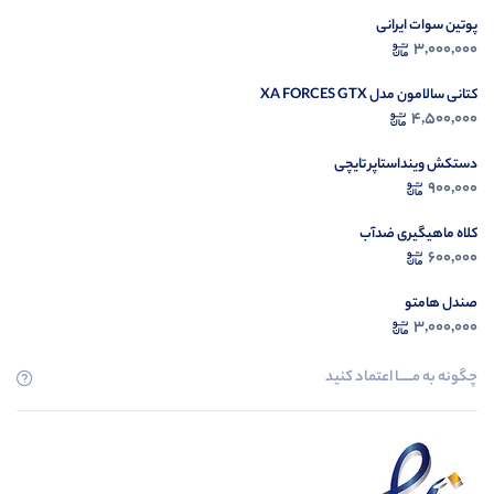
پوتین سوات ایرانی
3,000,000
کتانی سالامون مدل XA FORCES GTX
4,500,000
دستکش وینداستاپر تایچی
900,000
کلاه ماهیگیری ضدآب
600,000
صندل هامتو
3,000,000
چگونه به مــــــا اعتماد کنید