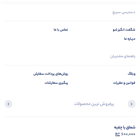
دسترسی سریع
شگفت انگیز شو
تماس با ما
درباره ما
راهنمای مشتریان
وبلاگ
روش‌های پرداخت سفارش
قوانین و مقررات
پیگیری سفارشات
پرفروش ترین محصولات
آخرین محصول
شماق یا چفیه
در ح
600,000
م