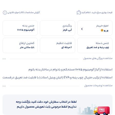
قیمت بهتری سراغ دارید ، اعلام کنید
گزارش مشخصات کالا یا موارد قانونی
رنگبندی
جنس بدنه
امتیاز 0 خریدار
0.0
آبی, قرمز
آلومینیوم 7075
جنس دسته
قابلیت تنظیم
کمترین ارتفاع
چوب پنبه و ضد تعریق
2 مرحله ای
58 سانتی متر
مشاهده ویژگی‌های محصول
استفاده از آلیاژ آلومینیوم
۷۰۷۵
مستحکم و بادوام در ساختار بدنه باتوم
استفاده از ترکیب متریال چوب پنبه و EVA (اتیلن وینیل استات) با قابلیت ضد تعریق در قسمت
دسته باتوم با طراحی کاملا ارگونومی
مشاهده توضیحات محصول
سیستم قفل باتوم از نوع قفل تلسکوپی یا چرخشی
طول در حالت بسته ۵۸ سانتی متر و در مرحله اول ۱۰۰سانتیمتر و در مرحله دوم ۱۳۵ سانتیمتر
لطفا در انتخاب سفارش خود دقت کنید بازگشت وجه
نداریم! فقط مرجوعی بابت تعویض محصول داریم
قابلیت دو مرحله بازشو متشکل از سه قسمت میله با قطر های ۱۲، ۱۴ و ۱۶ میلی متری