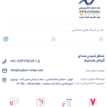
ما در شبکه های اجتماعی
منتظر شنیدن صدای
گرمتان هستیم
021-66479684/5
info@asghari-shop.com
بهمون ایمیل بزنید
فروشگاه مرکزی ( بازدید
تهران - خیابان امام خمینی - بعد از میدان حسن آباد - روبروی
حضوری 9:30 صبح الی 8 شب)
شیخ هادی پاساژ تخت جمشید - طبقه همکف - پلاک 23
:
هفته