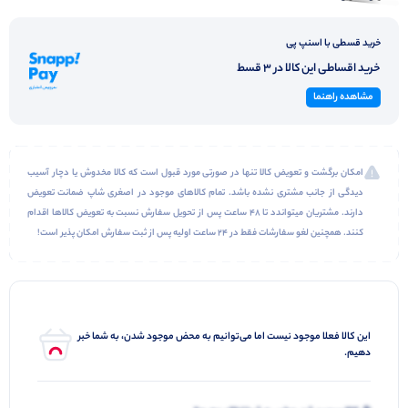
مناسب جهت فعالیت های تراکینگ Tracking و هایکینگ Hiking
استفاده از آلیاژ بسیار مقاوم منگنز (Manganese alloy) در قسمت سخمه باتوم
خرید قسطی با اسنپ پی
مجهز به یک مچ بند حمایتی با کیفیت با قابلیت تنظیم
خرید اقساطی این کالا در 3 قسط
مجهز به گل برف ۵۰ میلی متری جهت جلوگیری از لغزش و فرو رفتن باتوم در شکاف های بین
مشاهده راهنما
سنگ ها
طراحی کاملا ارگونومی دستگیره و بدنه
امکان برگشت و تعویض کالا تنها در صورتی مورد قبول است که کالا مخدوش یا دچار آسیب
مجهز به یک کاور مخصوص حمل و نقل
دیدگی از جانب مشتری نشده باشد. تمام کالاهای موجود در اصغری شاپ ضمانت تعویض
مقاوم در برابر لغزش و لیز خوردن
دارند. مشتریان میتواندد تا 48 ساعت پس از تحویل سفارش نسبت به تعویض کالاها اقدام
برخورداری از وزن سبک
کنند. همچنین لغو سفارشات فقط در 24 ساعت اولیه پس از ثبت سفارش امکان پذیر است!
این کالا فعلا موجود نیست اما می‌توانیم به محض موجود شدن، به شما خبر
دهیم.