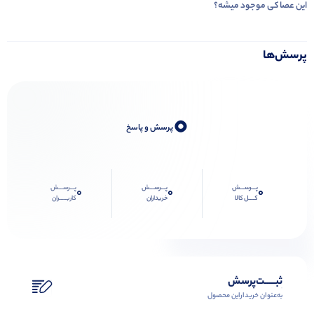
این عصا کی موجود میشه؟
پرسش‌ها
0
پرسش و پاسخ
پـــرســـش
پـــرســـش
پـــرســـش
0
0
0
کــــل کالا
خریداران
کاربـــــران
ثبـــــت‌پرسش
به‌عنوان ‌خریدار‌این‌ محصول