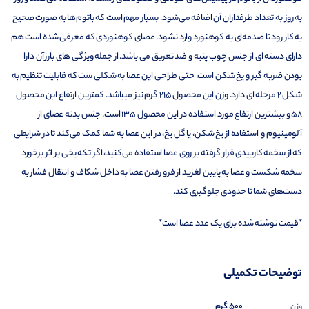
به روز به تعداد طرفداران آن اضافه می‌شود. بسیار مهم است که باتوم‌ها به صورت صحیح
به کار رود تا صدمه‌ای به کوهنورد وارد نشود. عصای کوهنوردی که معرفی شده است هم
دارای دسته ای از جنس چوب پنبه و ضد تعریق می باشد. از جمله ویژگی های بارز آن دارا
بودن ضربه گیر و یخ شکن است. حتی طراحی این عصا به شکلی ست که قابلیت تنظیم به
شکل 2 مرحله ای دارد. وزن این محصول 215 گرم نیز میباشد. کمترین ارتفاع این محصول
58 و بیشترین ارتفاع مورد استفاده در این محصول 135 است. جنس بدنه عصای از
آلومینیوم و استفاده از یخ شکن، یا گل یخ، در این عصا به شما کمک می‌کند تا در شرایطی
که از سخمه کاربیدی قرار گرفته بر روی عصا استفاده می‌کنید، اگر تکه یخی بر اثر برخورد
سخمه شکست و عصا به پایین لغزید از فرو رفتن عصا به داخل شکاف و انتقال فشار به
دست‌های شما تا حدودی جلوگیری کند.
*قیمت نوشته شده برای یک عدد عصا است*
توضیحات تکمیلی
500 گرم
وزن