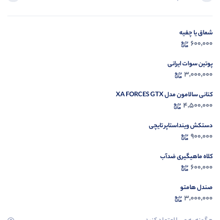
شماق یا چفیه
در ح
600,000
م
پوتین سوات ایرانی
3,000,000
کتانی سالامون مدل XA FORCES GTX
4,500,000
دستکش وینداستاپر تایچی
900,000
کلاه ماهیگیری ضدآب
600,000
صندل هامتو
3,000,000