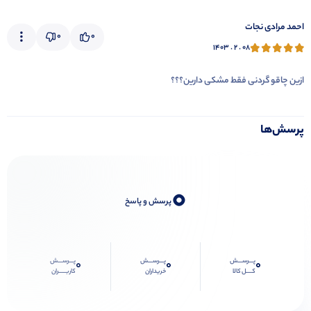
احمد مرادی نجات
0
0
۱۴۰۳ . ۲ . ۰۸
ازین چاقو گردنی فقط مشکی دارین؟؟؟
پرسش‌ها
0
پرسش و پاسخ
پـــرســـش
پـــرســـش
پـــرســـش
0
0
0
کــــل کالا
خریداران
کاربـــــران