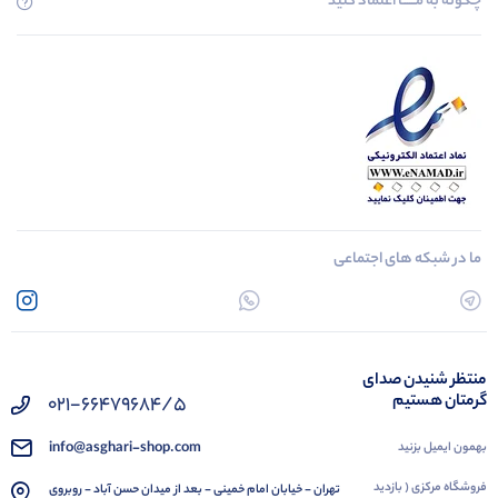
چگونه به مــــــا اعتماد کنید
ما در شبکه های اجتماعی
منتظر شنیدن صدای
گرمتان هستیم
021-66479684/5
info@asghari-shop.com
بهمون ایمیل بزنید
فروشگاه مرکزی ( بازدید
تهران - خیابان امام خمینی - بعد از میدان حسن آباد - روبروی