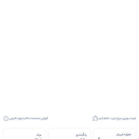
قیمت بهتری سراغ دارید ، اعلام کنید
گزارش مشخصات کالا یا موارد قانونی
رنگبندی
برند
امتیاز 0 خریدار