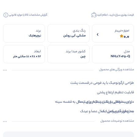
قیمت بهتری سراغ دارید ، اعلام کنید
گزارش مشخصات کالا یا موارد قانونی
رنگ بندی
برند
امتیاز 0 خریدار
0.0
مشکی, آبی روشن
نیچرهایک
مدل
کشور مبدا برند
ابعاد
NH18Y045-Q
چین
62 × 28 × 18 سانتی متر
مشاهده ویژگی‌های محصول
طراحی ارگونومیک با پد فومی در قسمت پشت
قابلیت تنظیم ارتفاع پشتی
دو درب فوقانی و یک درب کناری زیپ دار
دارای بند قفل دار قابل تنظیم برای اتصال به قفسه سینه
محل قرار گیری کمل بک
بند های مخصوص اتصال عصا و عینک
مشاهده توضیحات محصول