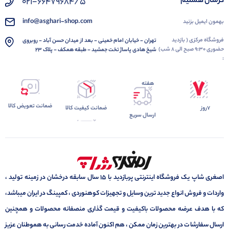
گرمتان هستیم
021-66479684/5
info@asghari-shop.com
بهمون ایمیل بزنید
فروشگاه مرکزی ( بازدید
تهران - خیابان امام خمینی - بعد از میدان حسن آباد - روبروی
حضوری 9:30 صبح الی 8 شب)
شیخ هادی پاساژ تخت جمشید - طبقه همکف - پلاک 23
:
هفته
ضمانت تعویض کالا
7روز
ضمانت کیفیت کالا
ارسال سریع
اصغری شاپ یک فروشگاه اینترنتی پربازدید با 15 سال سابقه درخشان در زمینه تولید ،
واردات و فروش انواع جدید ترین وسایل و تجهیزات کوهنوردی ، کمپینگ در ایران میباشد،
که با هدف عرضه محصولات باکیفیت و قیمت گذاری منصفانه محصولات و همچنین
ارسال سفارشات در بهترین زمان ممکن ، هم اکنون آماده خدمت رسانی به هموطنان عزیز