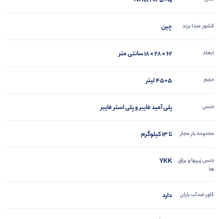
NH18Y045-Q
کشور مبدا برند
چین
ابعاد
62 × 28 × 18 سانتی متر
حجم
45+5 لیتر
جنس
پلی آمید فایبر و پلی استر فایبر
محدوده بار مجاز
تا 13 کیلوگرم
جنس زیپها و یراق
YKK
ها
کاور ضدآب باران
دارد