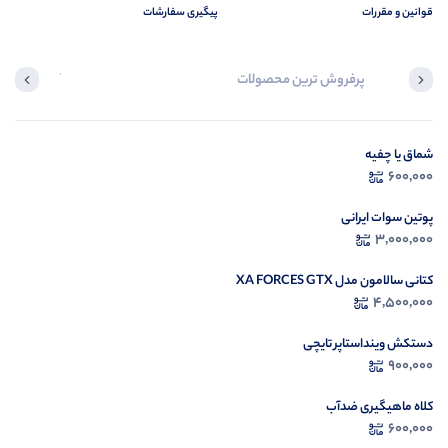
قوانین و مقررات
پیگیری سفارشات
پرفروش ترین محصولات
آخرین محصول
شماق یا چفیه
در ح
600,000
م
پوتین سوات ایرانی
3,000,000
کتانی سالامون مدل XA FORCES GTX
4,500,000
دستکش وینداستاپر تایچی
900,000
کلاه ماهیگیری ضدآب
600,000