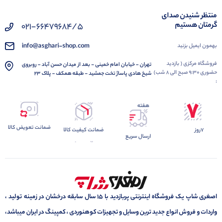
منتظر شنیدن صدای
گرمتان هستیم
021-66479684/5
info@asghari-shop.com
بهمون ایمیل بزنید
فروشگاه مرکزی ( بازدید
تهران - خیابان امام خمینی - بعد از میدان حسن آباد - روبروی
حضوری 9:30 صبح الی 8 شب)
شیخ هادی پاساژ تخت جمشید - طبقه همکف - پلاک 23
:
هفته
ضمانت تعویض کالا
7روز
ضمانت کیفیت کالا
ارسال سریع
اصغری شاپ یک فروشگاه اینترنتی پربازدید با 15 سال سابقه درخشان در زمینه تولید ،
واردات و فروش انواع جدید ترین وسایل و تجهیزات کوهنوردی ، کمپینگ در ایران میباشد،