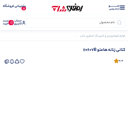
منــــــــــــو
پشتیبانی فروشگاه
دستــرسی
حساب
سبـد
(:
کاربری
خرید
لوازم کوهنوردی و کمپینگ اصغری شاپ
پوتین و کفش
کفش کوهنوردی
کتانی زنانه هامتو 110607B
کتانی زنانه هامتو 110607B
0.0