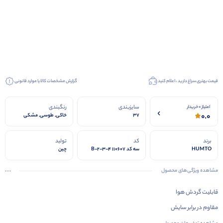
قیمت بهتری سراغ دارید ، اعلام کنید
گزارش مشخصات کالا یا موارد قانونی
سایزبندی
رنگبندی
امتیاز 0 خریدار
0.0
37
خاکی, طوسی, مشکی
برند
کد
تولید
HUMTO
سه کد 110607 B-2-3-4
چین
مشاهده ویژگی‌های محصول
قابلیت گردش هوا
مقاوم در برابر سایش