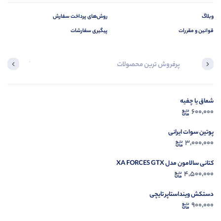
وبلاگ
روش‌های پرداخت سفارش
قوانین و مقررات
پیگیری سفارشات
پرفروش ترین محصولات
آخرین محصول
شماق یا چفیه
در ح
600,000
م
پوتین سوات ایرانی
3,000,000
کتانی سالامون مدل XA FORCES GTX
4,500,000
دستکش وینداستاپر تایچی
900,000