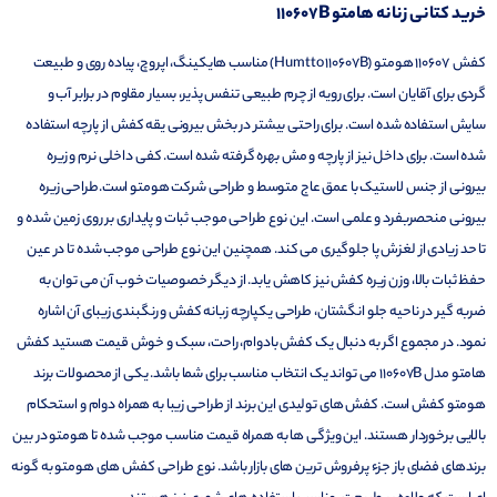
خرید کتانی زنانه هامتو 110607B
کفش 110607 هومتو (Humtto 110607B) مناسب هایکینگ، اپروچ، پیاده روی و طبیعت
گردی برای آقایان است. برای رویه از چرم طبیعی تنفس پذیر، بسیار مقاوم در برابر آب و
سایش استفاده شده است. برای راحتی بیشتر در بخش بیرونی یقه کفش از پارچه استفاده
شده است. برای داخل نیز از پارچه و مش بهره گرفته شده است. کفی داخلی نرم و زیره
بیرونی از جنس لاستیک با عمق عاج متوسط و طراحی شرکت هومتو است.طراحی زیره
بیرونی منحصربفرد و علمی است. این نوع طراحی موجب ثبات و پایداری بر روی زمین شده و
تا حد زیادی از لغزش پا جلوگیری می کند. همچنین این نوع طراحی موجب شده تا در عین
حفظ ثبات بالا، وزن زیره کفش نیز کاهش یابد. از دیگر خصوصیات خوب آن می توان به
ضربه گیر در ناحیه جلو انگشتان، طراحی یکپارچه زبانه کفش و رنگبندی زیبای آن اشاره
نمود. در مجموع اگر به دنبال یک کفش بادوام، راحت، سبک و خوش قیمت هستید کفش
هامتو مدل 110607B می تواند یک انتخاب مناسب برای شما باشد. یکی از محصولات برند
هومتو کفش است. کفش های تولیدی این برند از طراحی زیبا به همراه دوام و استحکام
بالایی برخوردار هستند. این ویژگی ها به همراه قیمت مناسب موجب شده تا هومتو در بین
برندهای فضای باز جزء پرفروش ترین های بازار باشد. نوع طراحی کفش های هومتو به گونه