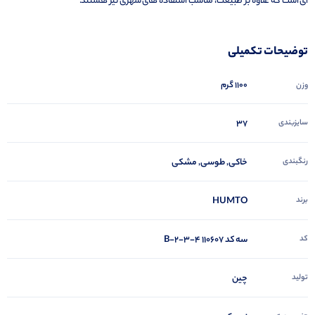
ای است که علاوه بر طبیعت، مناسب استفاده های شهری نیز هستند.
توضیحات تکمیلی
1100 گرم
وزن
سایزبندی
37
رنگبندی
خاکی, طوسی, مشکی
برند
HUMTO
کد
سه کد 110607 B-2-3-4
تولید
چین