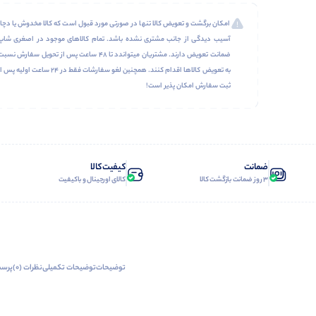
امکان برگشت و تعویض کالا تنها در صورتی مورد قبول است که کالا مخدوش یا دچار
آسیب دیدگی از جانب مشتری نشده باشد. تمام کالاهای موجود در اصغری شاپ
ضمانت تعویض دارند. مشتریان میتواندد تا 48 ساعت پس از تحویل سفارش نسب
به تعویض کالاها اقدام کنند. همچنین لغو سفارشات فقط در 24 ساعت اولیه پس 
ثبت سفارش امکان پذیر است!
ضمانت
کیفیت کالا
3 روز ضمانت بازگشت کالا
کالای اورجینال و باکیفیت
توضیحات
توضیحات تکمیلی
نظرات (0)
پرسش