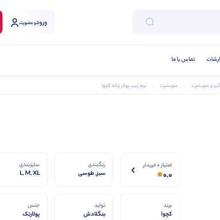
ورود
و عضویت
رشات
تماس با ما
دگیر و سویشرت
سویشرت
نیم زیپ پولار زنانه کچوا
رنگبندی
سایزبندی
امتیاز 0 خریدار
سبز, طوسی
L, M, XL
0.0
برند
تولید
جنس
کچوا
بنگلادش
پولارتک