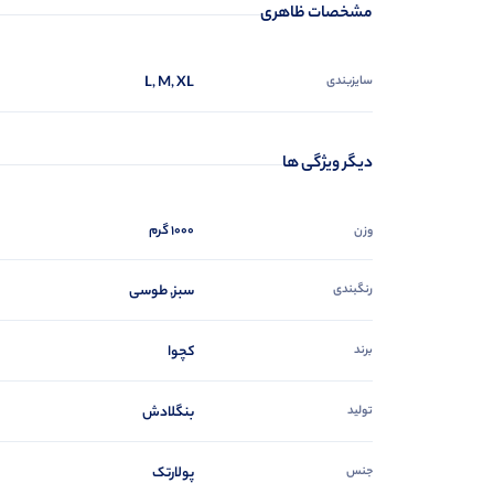
مشخصات ظاهری
سایزبندی
L, M, XL
دیگر ویژگی ها
1000 گرم
وزن
رنگبندی
سبز, طوسی
برند
کچوا
تولید
بنگلادش
جنس
پولارتک