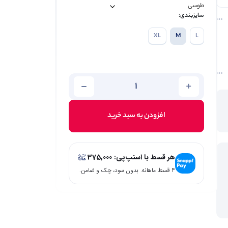
سایزبندی:
XL
M
L
افزودن به سبد خرید
هر قسط با اسنپ‌پی:
375,000
۴ قسط ماهانه. بدون سود، چک و ضامن.