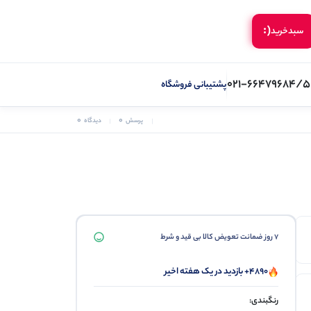
(:
سبد‌خرید
021-66479684/5
پشتیبانی فروشگاه
0
0
پرسش
دیدگاه
7 روز ضمانت تعویض کالا بی قید و شرط
4890+ بازدید در یک هفته اخیر
رنگبندی: