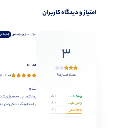
امتیاز و دیدگاه کاربران
جدیدتر
مرتب‌ سازی‌ بر‌اساس
3
ul_5r
6
تعداد امتیازها
۳ . ۲ . ۰۸
سلام
50
1 نفر
ببخشید این محصول پشت ک
مثبت
0
0 نفر
بی طرف
و اینکه رنگ مشکی این م
50
1 نفر
منفی