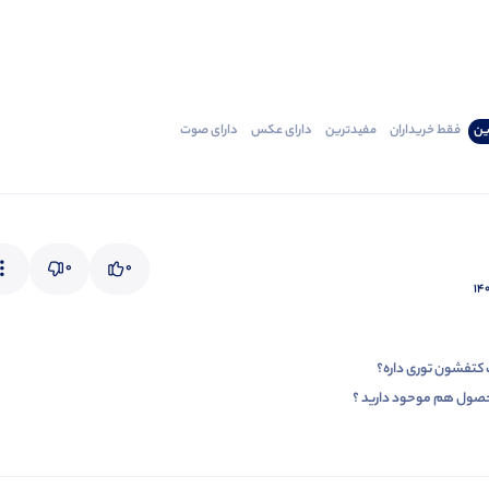
ین
فقط‌ خریداران‌
مفیدترین
دارای‌ عکس
دارای‌ صوت
0
0
۱۴۰
تفشون توری داره؟
حصول هم موحود دارید ؟