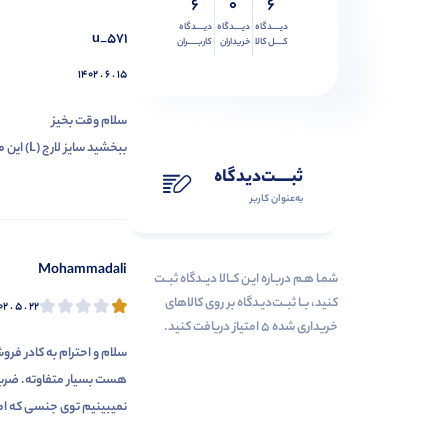
6
0
6
دیــــدگاه
دیــــدگاه
دیــــدگاه
u_571
کــــل کالا
خریداران
کاربـــــران
۱۴۰۲ . ۶ . ۱۵
سلام وقت بخیز
ببخشید سایز لارج (L) این محصول رو موجود ندارید؟
ثبـــــت‌دیدگاه
به‌عنوان کاربر
Mohammadali
شمـا هـم دربـاره ایـن کــالا دیــدگاه ثبــت
کنید، بــا ثبــت‌دیـدگاه بر روی کالاهای
۰۲ . ۵ . ۲۲
خریداری شده ۵ امتیاز دریافت کنید.
سلام و احترام به کادر فر
نمیبینیم توی جنسی که امر