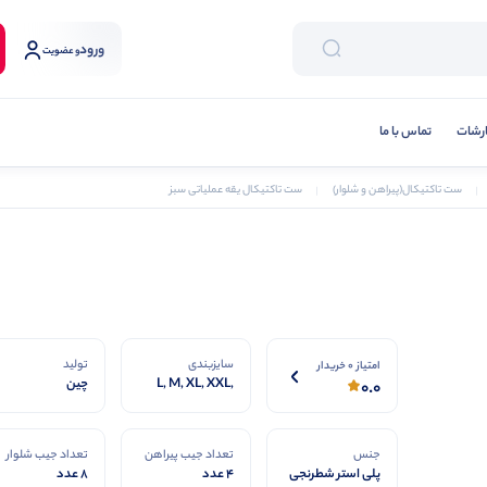
ورود
و عضویت
رشات
تماس با ما
ست تاکتیکال(پیراهن و شلوار)
ست تاکتیکال یقه عملیاتی سبز
سایزبندی
تولید
امتیاز 0 خریدار
L, M, XL, XXL,
چین
0.0
XXXL
جنس
تعداد جیب پیراهن
تعداد جیب شلوار
پلی استر شطرنجی
4 عدد
8 عدد