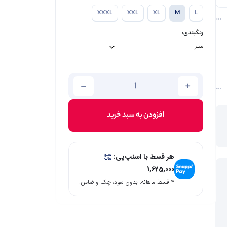
XXXL
XXL
XL
M
L
رنگبندی:
افزودن به سبد خرید
هر قسط با اسنپ‌پی:
1,625,000
۴ قسط ماهانه. بدون سود، چک و ضامن.