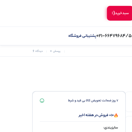
(:
سبد‌خرید
021-66479684/5
پشتیبانی فروشگاه
6
0
پرسش
دیدگاه
7 روز ضمانت تعویض کالا بی قید و شرط
10+ فروش در هفته اخیر
سایزبندی: