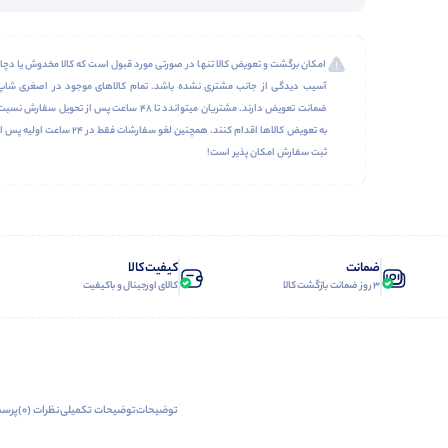
امکان برگشت و تعویض کالا تنها در صورتی مورد قبول است که کالا مخدوش یا دچار
آسیب دیدگی از جانب مشتری نشده باشد. تمام کالاهای موجود در اصغری شاپ
ضمانت تعویض دارند. مشتریان میتواندد تا 48 ساعت پس از تحویل سفارش نسب
به تعویض کالاها اقدام کنند. همچنین لغو سفارشات فقط در 24 ساعت اولیه پس 
ثبت سفارش امکان پذیر است!
ضمانت
کیفیت کالا
3 روز ضمانت بازگشت کالا
کالای اورجینال و باکیفیت
توضیحات
توضیحات تکمیلی
نظرات (0)
پرسش