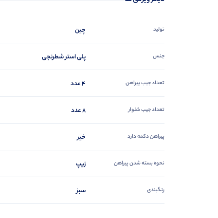
دیگر ویژگی ها
تولید
چین
جنس
پلی استر شطرنجی
تعداد جیب پیراهن
4 عدد
تعداد جیب شلوار
8 عدد
پیراهن دکمه دارد
خیر
نحوه بسته شدن پیراهن
زیپ
رنگبندی
سبز