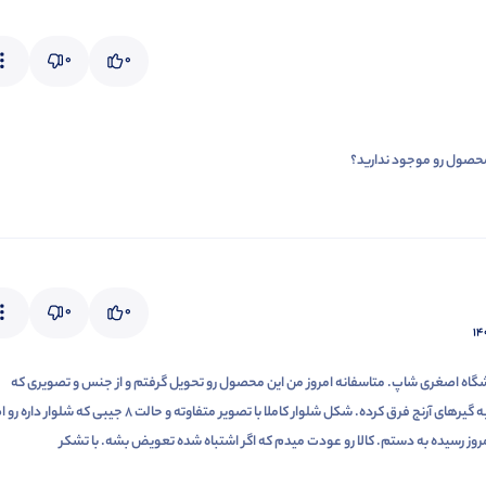
0
0
0
0
۱۴
وشگاه اصغری شاپ. متاسفانه امروز من این محصول رو تحویل گرفتم و از جنس و تصویری که
هست بسیار متفاوته. ضربه گیرهای آرنج فرق کرده. شکل شلوار کاملا با تصویر متفاوته و حالت 8 جیبی که شلوار
وز رسیده به دستم. کالا رو عودت میدم که اگر اشتباه شده تعویض بشه. با تشکر