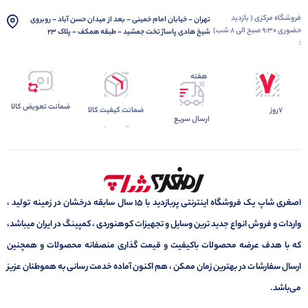
فروشگاه مرکزی ( بازدید
تهران - خیابان امام خمینی - بعد از میدان حسن آباد - روبروی
حضوری 9:30 صبح الی 8 شب)
شیخ هادی پاساژ تخت جمشید - طبقه همکف - پلاک 23
:
هفته
ضمانت تعویض کالا
7روز
ضمانت کیفیت کالا
ارسال سریع
اصغری شاپ یک فروشگاه اینترنتی پربازدید با 15 سال سابقه درخشان در زمینه تولید ،
واردات و فروش انواع جدید ترین وسایل و تجهیزات کوهنوردی ، کمپینگ در ایران میباشد،
که با هدف عرضه محصولات باکیفیت و قیمت گذاری منصفانه محصولات و همچنین
ارسال سفارشات در بهترین زمان ممکن ، هم اکنون آماده خدمت رسانی به هموطنان عزیز
می‌باشد.