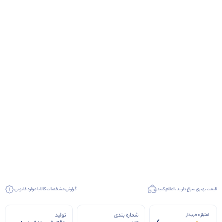
قیمت بهتری سراغ دارید ، اعلام کنید
گزارش مشخصات کالا یا موارد قانونی
شماره بندی
تولید
امتیاز 0 خریدار