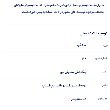
شلوار 108 سانتیمتر میباشد. از دور کمر ۸۰ سانتیمتر تا ۱۰۴ سانتیمتر در سایزهای
مختلف موجود میباشد. فاق شلوار در حالت استاندارد برش خورده است.
توضیحات تکمیلی
500 گرم
وزن
شماره بندی
34
تولید
بنگلادش سفارش اروپا
جنس
پارچه از جنس کتان و بافت ریپ استاپ
قد شلوار
108 سانتیمتر