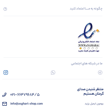
چگونه به مــــــا اعتماد کنید
ما در شبکه های اجتماعی
منتظر شنیدن صدای
گرمتان هستیم
021-66479684/5
info@asghari-shop.com
بهمون ایمیل بزنید