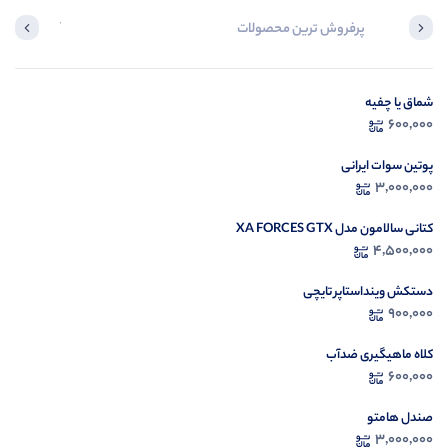
پرفروش ترین محصولات
آخرین محصول
شماق یا چفیه
در ح
600,000
م
پوتین سوات ایرانی
3,000,000
کتانی سالامون مدل XA FORCES GTX
4,500,000
دستکش وینداستاپر تایچی
900,000
کلاه ماهیگیری ضدآب
600,000
صندل هامتو
3,000,000