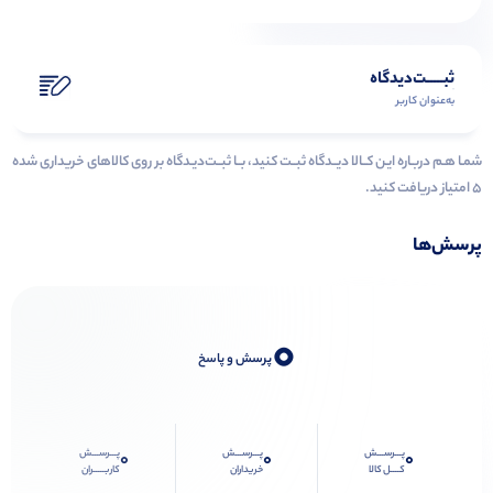
ثبـــــت‌دیدگاه
به‌عنوان کاربر
شمـا هـم دربـاره ایـن کــالا دیــدگاه ثبــت کنید، بــا ثبــت‌دیـدگاه بر روی کالاهای خریداری شده
۵ امتیاز دریافت کنید.
پرسش‌ها
0
پرسش و پاسخ
پـــرســـش
پـــرســـش
پـــرســـش
0
0
0
کــــل کالا
خریداران
کاربـــــران