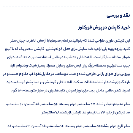
نقد و بررسی
خرید کاپشن دوپوش فورکلوز
این کاپشن طوری طراحی شده که بتوانید در تمام محیطها با آرامش خاطر به جهان سفر
کنید. پارچه رویه پلی ارامید ضد سایش برای حمل کوله پشتی . کاپشن سه در یک که با آب و
هوای مختلف سازگار است. لایه داخلی جداشونده و قابل استفاده بصورت جداگانه . دارای
جیب مسافرتی و محفظه بزرگ برای ایمن سازی وسایل همراه. بسیار شیک و بادوام. لایه
بیرونی برای هوای بارانی طراحی شده و مدت دو ساعت در مقابل نفوذ آب مقاوم هست و در
بارندگیهای شدید از شما محافظت میکند. لایه داخلی گرمایشی بر مبنا پشم گوسفند دارد.
تعبیه شدن قلابی داخل جیب برای اویز نمودن کلیدها. وزن در سایز متوسط ۱۳۰۰ گرم.
سایز مدیوم: عرض شانه: 47 سانتیمتر، عرض سینه: 54 سانتیمتر، قد آستین: 66 سانتیمتر،
قد کاپشن از جلو: 74 سانتیمتر، قد کاپشن از پشت: 78 سانتیمتر
سایز لارج: عرض شانه:51 سانتیمتر، عرض سینه: 64 سانتیمتر، قد آستین: 73سانتیمتر، قد