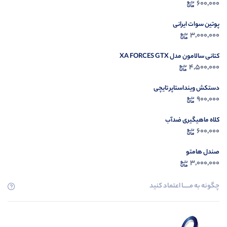
600,000
م
پوتین سوات ایرانی
3,000,000
کتانی سالامون مدل XA FORCES GTX
4,500,000
دستکش وینداستاپر تایچی
900,000
کلاه ماهیگیری ضدآب
600,000
صندل هامتو
3,000,000
چگونه به مــــــا اعتماد کنید