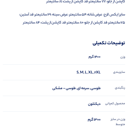
کاپشن از جلو: 77 سانتیمتر، قد کاپشن از پشت: 81 سانتیمتر
سایز ایکس لارج: عرض شانه:54 سانتیمتر، عرض سینه: 69 سانتیمتر، قد آستین:
75سانتیمتر، قد کاپشن از جلو: 80 سانتیمتر، قد کاپشن از پشت: 84 سانتیمتر
توضیحات تکمیلی
1400 گرم
وزن
سایزبندی
S, M, L, XL, 2XL
رنگبندی
طوسی, سرمه ای, طوسی – مشکی
محصول کمپانی
دیکتلون
وزن در سایز
۱۳۰۰ گرم
متوسط