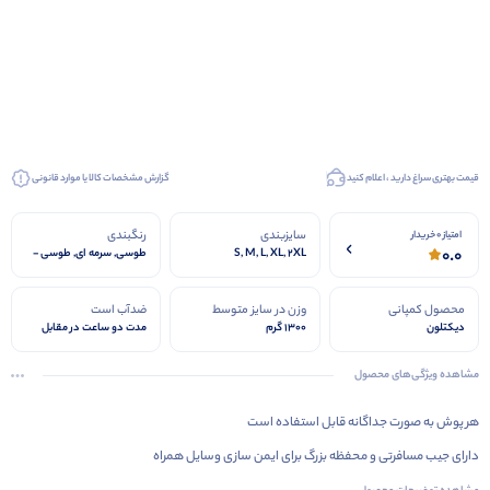
قیمت بهتری سراغ دارید ، اعلام کنید
گزارش مشخصات کالا یا موارد قانونی
سایزبندی
رنگبندی
امتیاز 0 خریدار
0.0
S, M, L, XL, 2XL
طوسی, سرمه ای, طوسی -
مشکی
محصول کمپانی
وزن در سایز متوسط
ضدآب است
دیکتلون
۱۳۰۰ گرم
مدت دو ساعت در مقابل
نفوذ آب مقاوم
مشاهده ویژگی‌های محصول
هر پوش به صورت جداگانه قابل استفاده است
دارای جیب مسافرتی و محفظه بزرگ برای ایمن سازی وسایل همراه