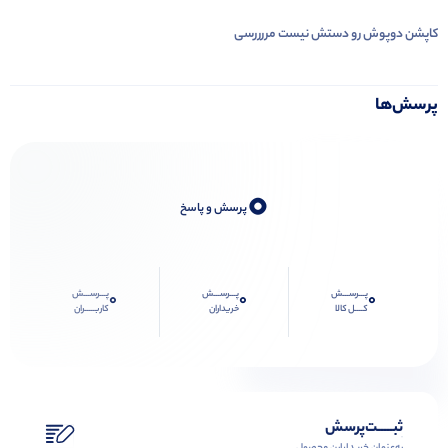
کاپشن دوپوش رو دستش نیست مررررسی
پرسش‌ها
0
پرسش و پاسخ
پـــرســـش
پـــرســـش
پـــرســـش
0
0
0
کــــل کالا
خریداران
کاربـــــران
ثبـــــت‌پرسش