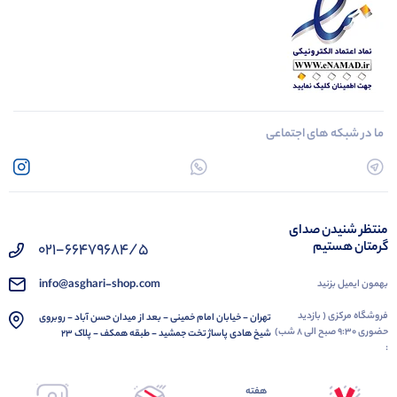
ما در شبکه های اجتماعی
منتظر شنیدن صدای
گرمتان هستیم
021-66479684/5
info@asghari-shop.com
بهمون ایمیل بزنید
فروشگاه مرکزی ( بازدید
تهران - خیابان امام خمینی - بعد از میدان حسن آباد - روبروی
حضوری 9:30 صبح الی 8 شب)
شیخ هادی پاساژ تخت جمشید - طبقه همکف - پلاک 23
:
هفته