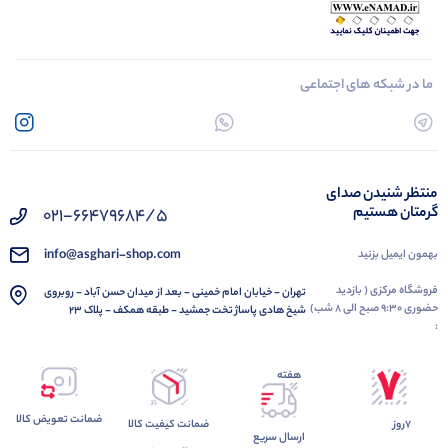
ما در شبکه های اجتماعی
منتظر شنیدن صدای
گرمتان هستیم
021-66479684/5
info@asghari-shop.com
بهمون ایمیل بزنید
فروشگاه مرکزی ( بازدید
تهران - خیابان امام خمینی - بعد از میدان حسن آباد - روبروی
حضوری 9:30 صبح الی 8 شب)
شیخ هادی پاساژ تخت جمشید - طبقه همکف - پلاک 23
:
هفته
ضمانت تعویض کالا
7روز
ضمانت کیفیت کالا
ارسال سریع