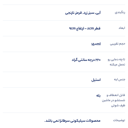
رنگبندی
آبی, سبز, زرد, قرمز, نارنجی
ابعاد
قطر 8cm – ارتفاع 9cm
حجم تقریبی
150ml
تا چه دمایی رو
220 درجه سانتی گراد
تحمل میکنه
جنس لبه
استیل
قابل انعطاف و
بله
شستشو در ماشین
ظرف شوئی
توضیحات
محصولات سیلیکونی سرطانزا نمی باشد.