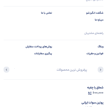
شگفت انگیز شو
تماس با ما
درباره ما
راهنمای مشتریان
وبلاگ
روش‌های پرداخت سفارش
قوانین و مقررات
پیگیری سفارشات
پرفروش ترین محصولات
آخرین محصول
شماق یا چفیه
در ح
600,000
م
پوتین سوات ایرانی