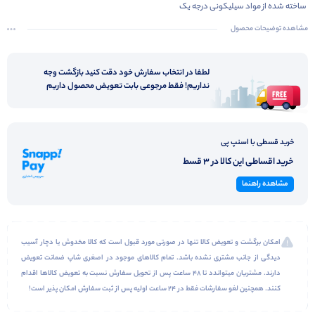
ساخته شده از مواد سیلیکونی درجه یک
مناسب کیف و سفر
مشاهده توضیحات محصول
قابل استفاده در ماکروویو و ماشین ظرفشویی تحمل حرارت تا 220 درجه سانتیگراد.
تحمل درجه حرارت تا 220 درجه سانتی گراد
لطفا در انتخاب سفارش خود دقت کنید بازگشت وجه
نداریم! فقط مرجوعی بابت تعویض محصول داریم
عدم جذب رنگ ( به هیچ عنوان رنگ جذب نمی کند )
خرید قسطی با اسنپ پی
خرید اقساطی این کالا در 3 قسط
مشاهده راهنما
امکان برگشت و تعویض کالا تنها در صورتی مورد قبول است که کالا مخدوش یا دچار آسیب
دیدگی از جانب مشتری نشده باشد. تمام کالاهای موجود در اصغری شاپ ضمانت تعویض
دارند. مشتریان میتواندد تا 48 ساعت پس از تحویل سفارش نسبت به تعویض کالاها اقدام
کنند. همچنین لغو سفارشات فقط در 24 ساعت اولیه پس از ثبت سفارش امکان پذیر است!