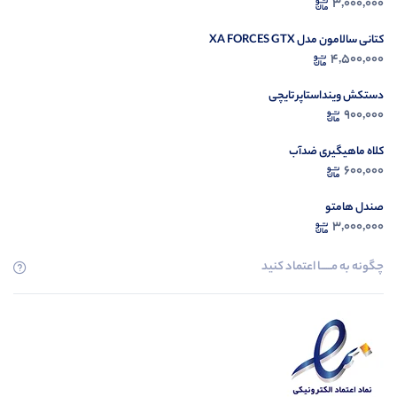
3,000,000
کتانی سالامون مدل XA FORCES GTX
4,500,000
دستکش وینداستاپر تایچی
900,000
کلاه ماهیگیری ضدآب
600,000
صندل هامتو
3,000,000
چگونه به مــــــا اعتماد کنید