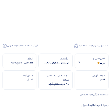
قیمت بهتری سراغ دارید ، اعلام کنید
گزارش مشخصات کالا یا موارد قانونی
رنگبندی
ابعاد
امتیاز 0 خریدار
0.0
آبی, سبز, زرد, قرمز, نارنجی
قطر 8cm - ارتفاع 9cm
حجم تقریبی
تا چه دمایی رو تحمل
جنس لبه
150ml
استیل
میکنه
220 درجه سانتی گراد
مشاهده ویژگی‌های محصول
بسیار کم جا با لبه استیل