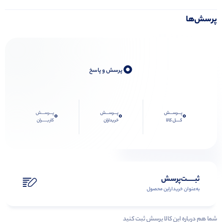
پرسش‌ها
0
پرسش و پاسخ
پـــرســـش
پـــرســـش
پـــرســـش
0
0
0
کــــل کالا
خریداران
کاربـــــران
ثبـــــت‌پرسش
به‌عنوان ‌خریدار‌این‌ محصول
شما هم درباره این کالا پرسش ثبت کنید