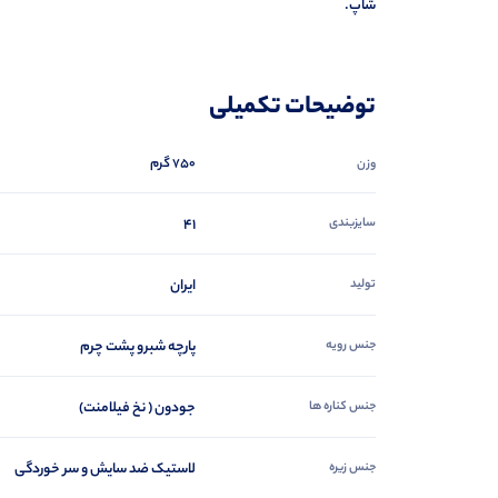
شاپ.
توضیحات تکمیلی
750 گرم
وزن
سایزبندی
41
تولید
ایران
جنس رویه
پارچه شبرو پشت چرم
جنس کناره ها
جودون ( نخ فیلامنت)
جنس زیره
لاستیک ضد سایش و سر خوردگی