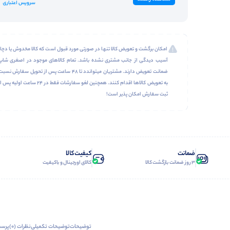
امکان برگشت و تعویض کالا تنها در صورتی مورد قبول است که کالا مخدوش یا دچار
آسیب دیدگی از جانب مشتری نشده باشد. تمام کالاهای موجود در اصغری شاپ
ضمانت تعویض دارند. مشتریان میتواندد تا 48 ساعت پس از تحویل سفارش نسب
به تعویض کالاها اقدام کنند. همچنین لغو سفارشات فقط در 24 ساعت اولیه پس 
ثبت سفارش امکان پذیر است!
ضمانت
کیفیت کالا
3 روز ضمانت بازگشت کالا
کالای اورجینال و باکیفیت
توضیحات
توضیحات تکمیلی
نظرات (0)
پرسش