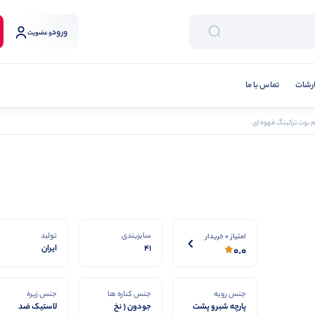
ورود
و عضویت
رشات
تماس با ما
م بوت ترکینگ قهوه ای
سایزبندی
تولید
امتیاز 0 خریدار
41
ایران
0.0
جنس رویه
جنس کناره ها
جنس زیره
پارچه شبرو پشت
جودون ( نخ
لاستیک ضد