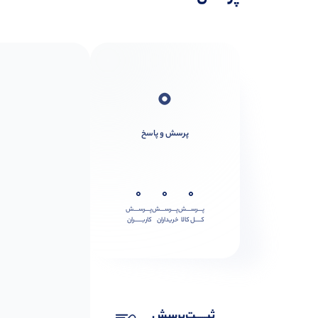
0
پرسش و پاسخ
0
0
0
پـــرســـش
پـــرســـش
پـــرســـش
کــــل کالا
خریداران
کاربـــــران
ثبـــــت‌پرسش