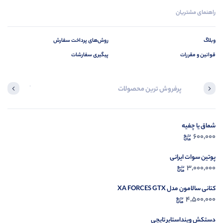
راهنمای مشتریان
وبلاگ
روش‌های پرداخت سفارش
قوانین و مقررات
پیگیری سفارشات
پرفروش ترین محصولات
آخرین محصول
شماق یا چفیه
در ح
600,000
م
پوتین سوات ایرانی
3,000,000
کتانی سالامون مدل XA FORCES GTX
4,500,000
دستکش وینداستاپر تایچی