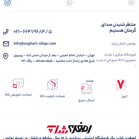
منتظر شنیدن صدای
گرمتان هستیم
021-66479684/5
info@asghari-shop.com
بهمون ایمیل بزنید
فروشگاه مرکزی ( بازدید
تهران - خیابان امام خمینی - بعد از میدان حسن آباد - روبروی
حضوری 9:30 صبح الی 8 شب)
شیخ هادی پاساژ تخت جمشید - طبقه همکف - پلاک 23
:
هفته
ضمانت تعویض کالا
7روز
ضمانت کیفیت کالا
ارسال سریع
اصغری شاپ یک فروشگاه اینترنتی پربازدید با 15 سال سابقه درخشان در زمینه تولید ،