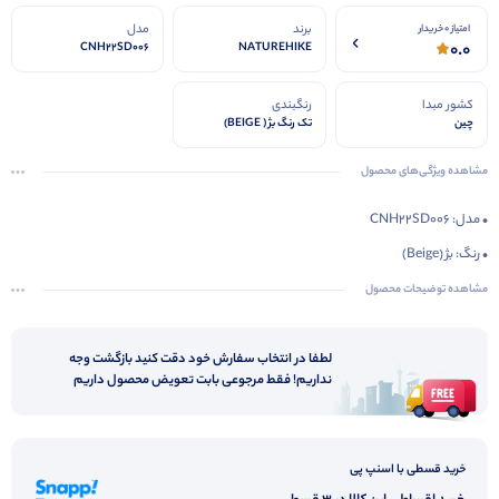
برند
مدل
امتیاز 0 خریدار
0.0
CNH22SD006
NATUREHIKE
کشور مبدا
رنگبندی
چین
تک رنگ بژ ( BEIGE)
مشاهده ویژگی‌های محصول
• مدل: CNH22SD006
• رنگ: بژ (Beige)
• وزن: 3200 گرم
مشاهده توضیحات محصول
• ابعاد باز شده: 200 × 80 سانتی‌متر
• ابعاد در حالت جمع‌شده: 79 × 30 × 20 سانتی‌متر
لطفا در انتخاب سفارش خود دقت کنید بازگشت وجه
نداریم! فقط مرجوعی بابت تعویض محصول داریم
• دمای راحتی: 6 درجه سانتی‌گراد
• دمای حدی: 1 درجه سانتی‌گراد
• جنس رویه: پلی‌استر 300T Pongee (مقاوم در برابر رطوبت و سایش)
خرید قسطی با اسنپ پی
• جنس آستر داخلی: کتان نرم و تنفس‌پذیر