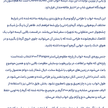
و یکی از برترین تولیدات این برند، کیسه خواب مدل CNH22SD006 است که هم‌اکنون در
فروشگاه اصغری شاپ در اختیار علاقه‌مندان قرار دارد.
این کیسه خواب با طراحی ارگونومیک و عایق‌بندی پیشرفته ساخته شده تا در شرایط
مختلف آب‌وهوایی بتواند گرما و راحتی را برای شما فراهم کند. ظاهر آن با رنگ بژ شیک و
چشم‌نواز، حس متفاوتی به تجهیزات سفر شما می‌بخشد. در قسمت بالایی کیسه خواب یک
کلاهک تنظیم‌شونده طراحی شده که با بستن آن می‌توانید جلوی خروج گرما را بگیرید و در
هوای خنک یا سرد، خوابی گرم و آسوده داشته باشید.
جنس رویه‌ی کیسه خواب از پارچه مقاوم پلی‌استر 300T Pongee انتخاب شده است؛
پارچه‌ای که علاوه بر لطافت، در برابر رطوبت و سایش مقاومت بالایی دارد و همین موضوع
باعث می‌شود در زمین‌های مرطوب یا شرایط سخت، خیال شما از بابت دوام محصول راحت
باشد. آستر داخلی از جنس کتان نرم و تنفس‌پذیر طراحی شده و همین باعث می‌شود در
طول خواب، بدن دچار تعریق و بوی نامطبوع نشود. بخش عایق داخلی نیز با استفاده از
الیاف مصنوعی مشابه پر و تراکم 300 گرم بر مترمربع ساخته شده که گرما را به‌خوبی حفظ
می‌کند و محیطی دنج و آرام برای خواب ایجاد می‌سازد.