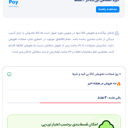
خرید اقساطی این کالا در 3 قسط
• نوع عایق: الیاف مصنوعی مشابه پر (300 گرم بر مترمربع)
مشاهده راهنما
امکان برگشت و تعویض کالا تنها در صورتی مورد قبول است که کالا مخدوش یا دچار آسیب
دیدگی از جانب مشتری نشده باشد. تمام کالاهای موجود در اصغری شاپ ضمانت تعویض
دارند. مشتریان میتواندد تا 48 ساعت پس از تحویل سفارش نسبت به تعویض کالاها اقدام
کنند. همچنین لغو سفارشات فقط در 24 ساعت اولیه پس از ثبت سفارش امکان پذیر است!
7 روز ضمانت تعویض کالا بی قید و شرط
10+ فروش در هفته اخیر
2
باقی مانده :
امکان قسط‌بندی برحسب اعتبار ترب‌پی