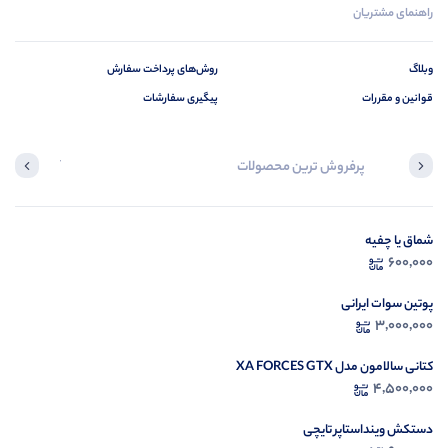
راهنمای مشتریان
وبلاگ
روش‌های پرداخت سفارش
قوانین و مقررات
پیگیری سفارشات
پرفروش ترین محصولات
آخرین محصول
شماق یا چفیه
در ح
600,000
م
پوتین سوات ایرانی
3,000,000
کتانی سالامون مدل XA FORCES GTX
4,500,000
دستکش وینداستاپر تایچی