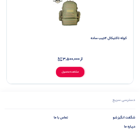
کوله تاکتیکال 4جیب ساده
از
3,500,000
مشاهده محصول
دسترسی سریع
شگفت انگیز شو
تماس با ما
درباره ما