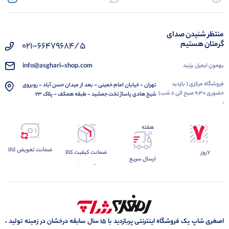
منتظر شنیدن صدای
گرمتان هستیم
021-66479684/5
info@asghari-shop.com
بهمون ایمیل بزنید
فروشگاه مرکزی ( بازدید
تهران - خیابان امام خمینی - بعد از میدان حسن آباد - روبروی
حضوری 9:30 صبح الی 8 شب)
شیخ هادی پاساژ تخت جمشید - طبقه همکف - پلاک 23
:
هفته
ضمانت تعویض کالا
7روز
ضمانت کیفیت کالا
ارسال سریع
اصغری شاپ یک فروشگاه اینترنتی پربازدید با 15 سال سابقه درخشان در زمینه تولید ،