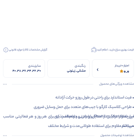
قیمت بهتری سراغ دارید ، اعلام کنید
گزارش مشخصات کالا یا موارد قانونی
رنگبندی
سایزبندی
امتیاز 0 خریدار
0.0
مشکی, زیتونی
۳۰, ۳۲, ۳۴, ۳۶, ۳۸, ۴۰
مشاهده ویژگی‌های محصول
• فیت استاندارد برای راحتی در طول روز و حرکت آزادانه
• طراحی کلاسیک کارگو با جیب‌های متعدد برای حمل وسایل ضروری
• پارچه Premium Stretch برای راحتی و انعطاف‌پذیری
این شلوار، ترکیبی از استایل، راحتی و دوام است که برای هر روز و هر فعالیتی مناسب
می‌باشد.
• ساختار مقاوم برای استفاده طولانی‌مدت و شرایط مختلف
• ۹ جیب کاربردی شامل جیب‌های جلو، کارگو و جیب‌های اضافی برای دسترسی راحت به
مشاهده توضیحات محصول