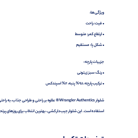
ویژگی‌ها:
• فیت: راحت
• ارتفاع کمر: متوسط
• شکل پا: مستقیم
جزییات پارچه:
• رنگ: سبز زیتونی
• ترکیب پارچه: 98% پنبه، 2% اسپندکس
شلوار Wrangler Authentics® علاوه بر راحتی و ط
استفاده است. این شلوار جیب‌دار کشی، بهترین انتخاب برای روزهای پر