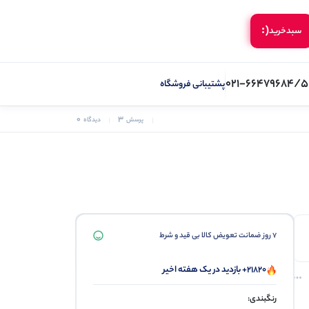
(:
سبد‌خرید
021-66479684/5
پشتیبانی فروشگاه
0
3
پرسش
دیدگاه
7 روز ضمانت تعویض کالا بی قید و شرط
21820+ بازدید در یک هفته اخیر
رنگبندی: