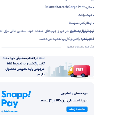
• مدل: Relaxed Stretch Cargo Pant
• فیت: راحت
• ارتفاع کمر: متوسط
• شکل پا: مستقیم
این شلوار به دلیل طراحی و جیب‌های متعدد خود، انتخابی عالی برای اف
• جیب‌ها:
است که به راحتی و کارایی اهمیت می‌دهند.
• 2 جیب بزرگ کناری
مشاهده توضیحات محصول
• 2 جیب پشت
لطفا در انتخاب سفارش خود دقت
• 2 جیب کناری دیگر (Cargo)
کنید بازگشت وجه نداریم! فقط
مرجوعی بابت تعویض محصول
• رنگ: سبز زیتونی
داریم
• ترکیب پارچه: 98% پنبه، 2% اسپندکس
• ویژگی خاص: خاصیت کشسانی برای آزادی حرکت و راحتی بیشتر
خرید قسطی با اسنپ پی
• مناسب برای: استفاده روزانه، کارهای بیرونی، گردش و فعالیت‌های خانوادگ
خرید اقساطی این کالا در 3 قسط
• مقاومت و دوام: با کیفیت بالا و مناسب برای استفاده در تمام فصول
مشاهده راهنما
• شست‌وشو: شست‌وشو با ماشین لباسشویی با دمای متوسط