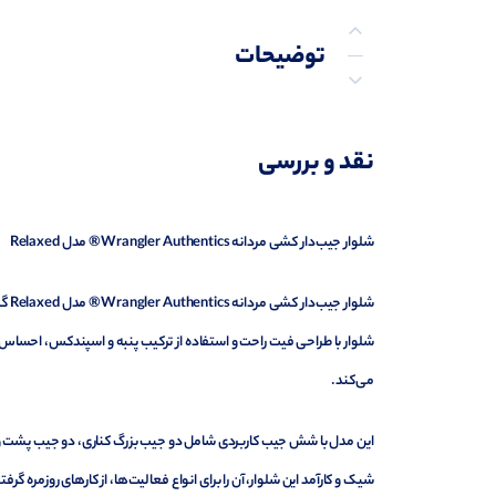
توضیحات
توضیحات تکمیلی
نقد و بررسی
نظرات (0)
پرسش‌ها
شلوار جیب‌دار کشی مردانه Wrangler Authentics® مدل Relaxed
شلو
شلوار با طراحی فیت راحت و استفاده از ترکیب پنبه و اسپندکس، احساس 
می‌کند.
این مدل با شش جیب کاربردی شامل دو جیب بزرگ کناری، دو جیب پشت و د
شیک و کارآمد این شلوار، آن را برای انواع فعالیت‌ها، از کارهای روزمره گ