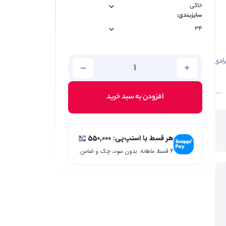
سایزبندی:
رادی
افزودن به سبد خرید
هر قسط با اسنپ‌پی:
550,000
۴ قسط ماهانه. بدون سود، چک و ضامن.
ی