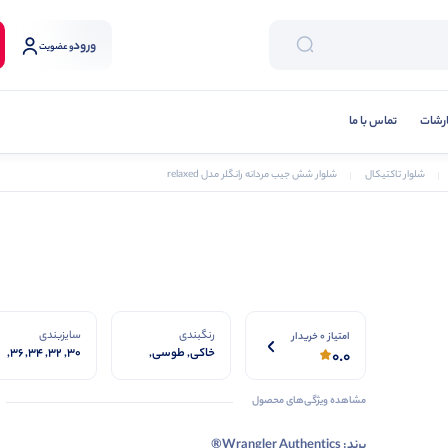
ورود
و عضویت
رشات
تماس با ما
شلوار تاکتیکال
شلوار شش جیب مردانه رانگلر مدل relaxed
رنگبندی
سایزبندی
امتیاز 0 خریدار
خاکی, طوسی,
۳۰, ۳۲, ۳۴, ۳۶,
0.0
سرمه ای, مشکی
۳۸, ۴۰, ۴۲
مشاهده ویژگی‌های محصول
برند: Wrangler Authentics®