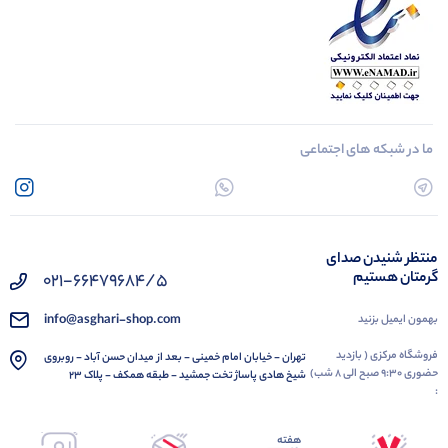
ما در شبکه های اجتماعی
منتظر شنیدن صدای
گرمتان هستیم
021-66479684/5
info@asghari-shop.com
بهمون ایمیل بزنید
فروشگاه مرکزی ( بازدید
تهران - خیابان امام خمینی - بعد از میدان حسن آباد - روبروی
حضوری 9:30 صبح الی 8 شب)
شیخ هادی پاساژ تخت جمشید - طبقه همکف - پلاک 23
:
هفته