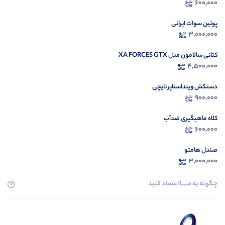
600,000
م
پوتین سوات ایرانی
3,000,000
کتانی سالامون مدل XA FORCES GTX
4,500,000
دستکش وینداستاپر تایچی
900,000
کلاه ماهیگیری ضدآب
600,000
صندل هامتو
3,000,000
چگونه به مــــــا اعتماد کنید