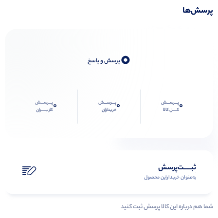
پرسش‌ها
0
پرسش و پاسخ
پـــرســـش
پـــرســـش
پـــرســـش
0
0
0
کــــل کالا
خریداران
کاربـــــران
ثبـــــت‌پرسش
به‌عنوان ‌خریدار‌این‌ محصول
شما هم درباره این کالا پرسش ثبت کنید