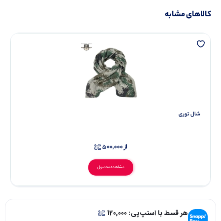
کالاهای مشابه
شال توری
از
500,000
مشاهده محصول
هر قسط با اسنپ‌پی:
120,000