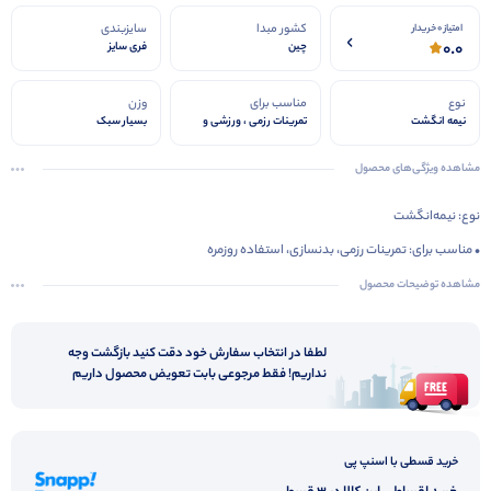
کشور مبدا
سایزبندی
امتیاز 0 خریدار
0.0
چین
فری سایز
نوع
مناسب برای
وزن
نیمه انگشت
تمرینات رزمی ، ورزشی و
بسیار سبک
استفاده روزمره
مشاهده ویژگی‌های محصول
نوع: نیمه‌انگشت
• مناسب برای: تمرینات رزمی، بدنسازی، استفاده روزمره
• طراحی: ساده، سبک و فیکس‌شونده با نوار چسبی در مچ
مشاهده توضیحات محصول
• جنس رویه: پارچه مقاوم و انعطاف‌پذیر
• لوگو: گلدوزی‌شده با حروف چینی
لطفا در انتخاب سفارش خود دقت کنید بازگشت وجه
نداریم! فقط مرجوعی بابت تعویض محصول داریم
• وزن: بسیار سبک
• قابل استفاده در فصول: معتدل و گرم
• آزادی حرکت: بسیار بالا
خرید قسطی با اسنپ پی