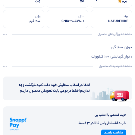
0.0
کرم
چین
برند
مدل
وزن
NATUREHIKE
CNK2300CW018
1400 گرم
مشاهده ویژگی‌های محصول
• وزن: ۱۶۰۰ گرم
• توان گرمایشی: ۱۱۰۰ کیلووات
• مصرف گاز: ۸۰ گرم در ساعت
مشاهده توضیحات محصول
• ابعاد جمع‌وجور و طراحی قابل‌حمل
• مجهز به دستگیره تاشو نسوز و سینی پرتابل
لطفا در انتخاب سفارش خود دقت کنید بازگشت وجه
نداریم! فقط مرجوعی بابت تعویض محصول داریم
• مناسب برای کمپینگ، طبیعت‌گردی و استفاده در چادر
خرید قسطی با اسنپ پی
خرید اقساطی این کالا در 3 قسط
مشاهده راهنما