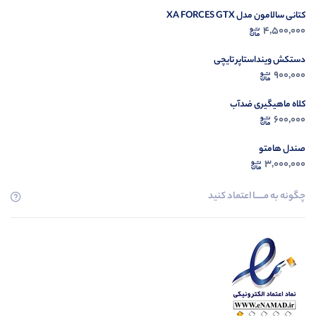
کتانی سالامون مدل XA FORCES GTX
4,500,000
دستکش وینداستاپر تایچی
900,000
کلاه ماهیگیری ضدآب
600,000
صندل هامتو
3,000,000
چگونه به مــــــا اعتماد کنید