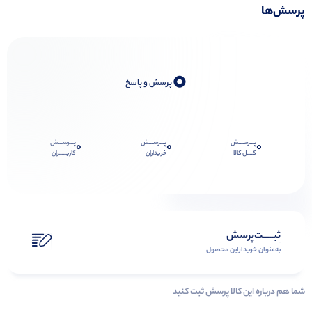
پرسش‌ها
0
پرسش و پاسخ
پـــرســـش
پـــرســـش
پـــرســـش
0
0
0
کــــل کالا
خریداران
کاربـــــران
ثبـــــت‌پرسش
به‌عنوان ‌خریدار‌این‌ محصول
شما هم درباره این کالا پرسش ثبت کنید