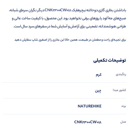
با داشتن بخاری گازی دوحالته نیچرهایک CNK2300CW018 دیگر نگران سرمای شبانه،
صبح‌های مه‌آلود یا روزهای برفی نخواهید بود. این محصول، با کیفیت ساخت عالی و
طراحی هوشمندانه، تضمینی برای آرامش و آسایش شما در سفرهای سرد سال است.
برای تجربه‌ای راحت و مطمئن در طبیعت، همین حالا این بخاری را از اصغری شاپ سفارش دهید
توضیحات تکمیلی
رنگبندی
کرم
کشور مبدا
چین
برند
NATUREHIKE
مدل
CNK2300CW018