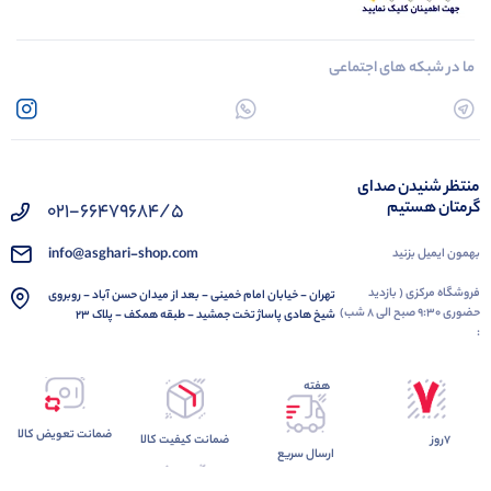
ما در شبکه های اجتماعی
منتظر شنیدن صدای
گرمتان هستیم
021-66479684/5
info@asghari-shop.com
بهمون ایمیل بزنید
فروشگاه مرکزی ( بازدید
تهران - خیابان امام خمینی - بعد از میدان حسن آباد - روبروی
حضوری 9:30 صبح الی 8 شب)
شیخ هادی پاساژ تخت جمشید - طبقه همکف - پلاک 23
:
هفته
ضمانت تعویض کالا
7روز
ضمانت کیفیت کالا
ارسال سریع