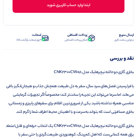
ابتدا وارد حساب کاربری شوید
ارسال سریع
پرداخت اقساطی
ضمانت
در اولین ساعت کاری
امکان پرداخت اقساطی
3 روز ضمانت بازگشت کالا
نقد و بررسی
بخاری گازی دوحالته نیچرهایک مدل CNK2300CW018
با فرا رسیدن فصل‌های سرد سال، سفر به دل طبیعت همچنان جذاب و هیجان‌انگیز باقی
می‌ماند، اما سرما می‌تواند این تجربه را سخت‌تر کند؛ مخصوصاً اگر تجهیزات گرمایشی
مناسبی همراه نداشته باشید. یکی از ضروری‌ترین اقلام برای سفرهای پاییزی و زمستانی،
بخاری مسافرتی است که بتواند به‌سرعت و با اطمینان محیط اطراف شما را گرم کند.
بخاری گازی دوحالته نیچرهایک مدل CNK2300CW018 یک انتخاب حرفه‌ای و قابل‌اعتماد
برای همه کسانی‌ست که اهل کمپینگ، کوهنوردی، طبیعت‌گردی یا حتی سفر با