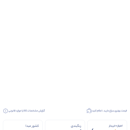
قیمت بهتری سراغ دارید ، اعلام کنید
گزارش مشخصات کالا یا موارد قانونی
رنگبندی
کشور مبدا
امتیاز 0 خریدار