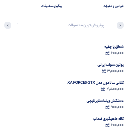
قوانین و مقررات
پیگیری سفارشات
پرفروش ترین محصولات
آخرین محصول
شماق یا چفیه
در ح
600,000
م
پوتین سوات ایرانی
3,000,000
کتانی سالامون مدل XA FORCES GTX
4,500,000
دستکش وینداستاپر تایچی
900,000
کلاه ماهیگیری ضدآب
600,000