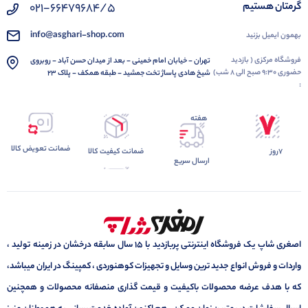
گرمتان هستیم
021-66479684/5
info@asghari-shop.com
بهمون ایمیل بزنید
فروشگاه مرکزی ( بازدید
تهران - خیابان امام خمینی - بعد از میدان حسن آباد - روبروی
حضوری 9:30 صبح الی 8 شب)
شیخ هادی پاساژ تخت جمشید - طبقه همکف - پلاک 23
:
هفته
ضمانت تعویض کالا
7روز
ضمانت کیفیت کالا
ارسال سریع
اصغری شاپ یک فروشگاه اینترنتی پربازدید با 15 سال سابقه درخشان در زمینه تولید ،
واردات و فروش انواع جدید ترین وسایل و تجهیزات کوهنوردی ، کمپینگ در ایران میباشد،
که با هدف عرضه محصولات باکیفیت و قیمت گذاری منصفانه محصولات و همچنین