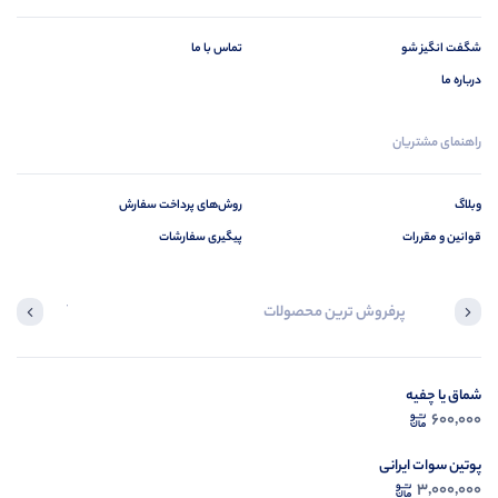
شگفت انگیز شو
تماس با ما
درباره ما
راهنمای مشتریان
وبلاگ
روش‌های پرداخت سفارش
قوانین و مقررات
پیگیری سفارشات
پرفروش ترین محصولات
آخرین محصول
شماق یا چفیه
در ح
600,000
م
پوتین سوات ایرانی
3,000,000