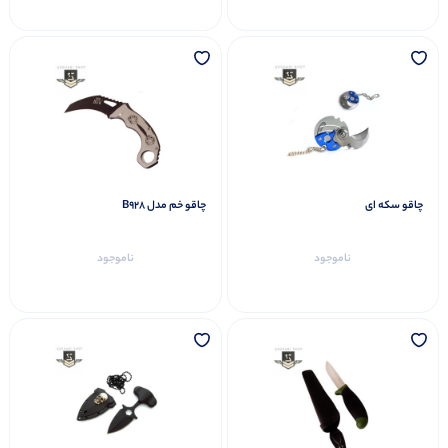
چاقو سکه ای
چاقو خم مدل B928
ناموجود
ناموجود