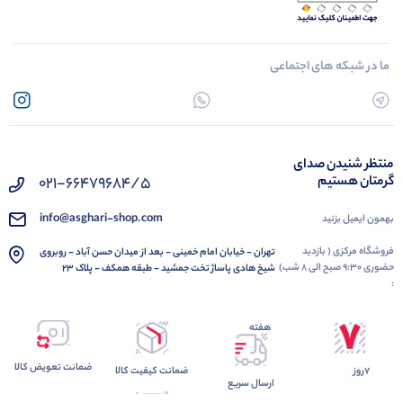
ما در شبکه های اجتماعی
منتظر شنیدن صدای
گرمتان هستیم
021-66479684/5
info@asghari-shop.com
بهمون ایمیل بزنید
فروشگاه مرکزی ( بازدید
تهران - خیابان امام خمینی - بعد از میدان حسن آباد - روبروی
حضوری 9:30 صبح الی 8 شب)
شیخ هادی پاساژ تخت جمشید - طبقه همکف - پلاک 23
:
هفته
ضمانت تعویض کالا
7روز
ضمانت کیفیت کالا
ارسال سریع