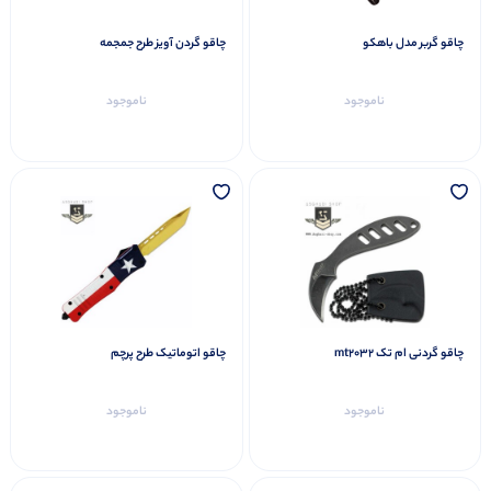
چاقو گربر مدل باهکو
چاقو گردن آویز طرح جمجمه
ناموجود
ناموجود
چاقو گردنی ام تک mt2032
چاقو اتوماتیک طرح پرچم
ناموجود
ناموجود