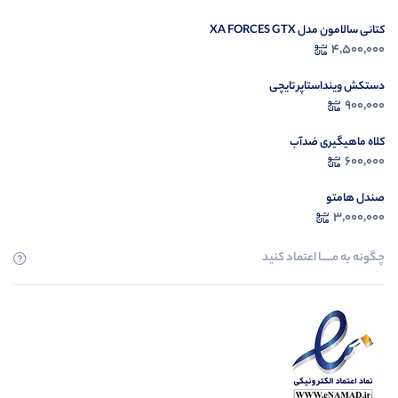
کتانی سالامون مدل XA FORCES GTX
4,500,000
دستکش وینداستاپر تایچی
900,000
کلاه ماهیگیری ضدآب
600,000
صندل هامتو
3,000,000
چگونه به مــــــا اعتماد کنید